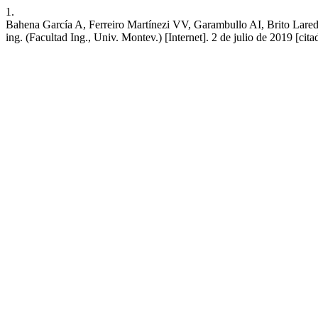
1.
Bahena García A, Ferreiro Martínezi VV, Garambullo AI, Brito Laredo 
ing. (Facultad Ing., Univ. Montev.) [Internet]. 2 de julio de 2019 [ci