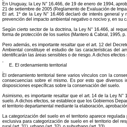
En Uruguay, la Ley N° 16.466, de 19 de enero de 1994, aprob
21 de setiembre de 2005 (Reglamento de Evaluación de Impac
El art. 1º de la Ley N° 16.466 declaró de interés general y
prevención del impacto ambiental negativo o nocivo y, en su
Según cierto sector de la doctrina, la Ley N° 16.466, al req
forma de protección de los suelos (Mantero & Cabral, 1995, p.
Pero
además, es importante resaltar que el art. 12 del Decre
Ambiental constituye el estudio de las características del a
identificarán las áreas sensibles o de riesgo. A dichos efectos
E.
El ordenamiento territorial
El ordenamiento territorial tiene varios vínculos con la cons
consecuencias sobre el mismo. Es por esto
que
diversos i
disposiciones específicas sobre la conservación del suelo.
Asimismo, es importante resaltar que el art. 14 de la Ley N°
suelo. A dichos efectos, se establece que los Gobiernos Depar
el territorio departamental mediante la elaboración, aprobaci
La categorización del suelo en el territorio aparece regulad
exclusiva para categorización de suelo en el territorio del r
rural (art. 31), urbano (art. 32), o suburbano (art. 33).