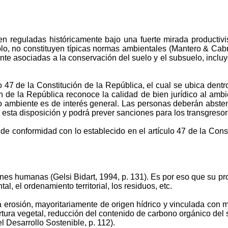
 reguladas históricamente bajo una fuerte mirada productivis
o, no constituyen típicas normas ambientales (Mantero & Cabral
e asociadas a la conservación del suelo y el subsuelo, incluye
47 de la Constitución de la República, el cual se ubica dentro
ón de la República reconoce la calidad de bien jurídico al ambi
io ambiente es de interés general. Las personas deberán abste
esta disposición y podrá prever sanciones para los transgresor
, de conformidad con lo establecido en el artículo 47 de la Cons
iones humanas (Gelsi Bidart, 1994, p. 131). Es por eso
que
su pr
, el ordenamiento territorial, los residuos, etc.
 erosión, mayoritariamente de origen hídrico y vinculada con m
ertura vegetal, reducción del contenido de carbono orgánico de
l Desarrollo Sostenible, p. 112).