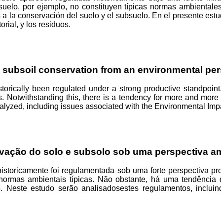
suelo, por ejemplo, no constituyen típicas normas ambientales
 la conservación del suelo y el subsuelo. En el presente est
rial, y los residuos.
d subsoil conservation from an environmental per
torically been regulated under a strong productive standpoint.
ns. Notwithstanding this, there is a tendency for more and more
 analyzed, including issues associated with the Environmental I
vação
do solo e
subsolo
sob
uma
perspectiva am
historicamente
foi
regulamentada
sob
uma
forte
perspectiva
pr
normas
ambientais
típicas.
Não
obstante,
há
uma
tendência
d
o
.
Neste
estudo
serão
analisados
​​estes
regulamentos
,
incluin