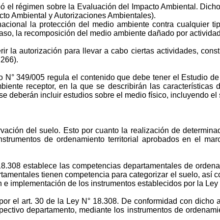
ó el régimen sobre la Evaluación del Impacto Ambiental. Dich
to Ambiental y Autorizaciones Ambientales).
 nacional la protección del medio ambiente contra cualquier t
 caso, la recomposición del medio ambiente dañado por activid
uerir la autorización para llevar a cabo ciertas actividades, c
 266).
to N° 349/005 regula el contenido que debe tener el Estudio d
mbiente receptor, en la que se describirán las características 
 se deberán incluir estudios sobre el medio físico, incluyendo el 
ervación del suelo. Esto por cuanto
la realización de determin
nstrumentos de ordenamiento territorial aprobados en el ma
 18.308 establece las competencias departamentales de ordenami
tamentales tienen competencia para categorizar el suelo, así co
ón e implementación de los instrumentos establecidos por la Ley
a por el art. 30 de la Ley N° 18.308. De conformidad con dicho
espectivo departamento, mediante los instrumentos de ordenamien