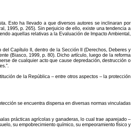
ta. Esto ha llevado a que diversos autores se inclinaran por
, 1995, p. 265). Sin perjuicio de ello, existe una tendencia a
ndo aquellas relativas a la Evaluación de Impacto Ambiental,
 del Capítulo II, dentro de la Sección II (Derechos, Deberes y
ente (
Biasco
, 1999, p. 80). Dicho artículo, luego de la reforma
nerse de cualquier acto que cause depredación, destrucción o
es.”.
titución de la República – entre otros aspectos – la protección
otección se encuentra dispersa en diversas normas vinculadas
alas prácticas agrícolas y ganaderas, lo cual trae aparejado –
l suelo, su empobrecimiento químico, su empeoramiento físico y