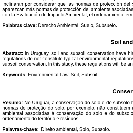
inclinaran por considerar que las normas de protección del 
aparezcan más normas de protección del ambiente asociadas a
con la Evaluación de Impacto Ambiental, el ordenamiento territo
Palabras clave:
Derecho Ambiental, Suelo,
Subsuelo.
Soil an
Abstract:
In Uruguay, soil and subsoil conservation have his
regulations do not constitute typical environmental regulatio
subsoil conservation. In this study, these regulations will be
Keywords:
Environmental Law, Soil,
Subsoil.
Conser
Resumo:
No
Uruguai
, a
conservação
do solo
e
do
subsolo
normas de
proteção
do solo, por
exemplo
,
não
constituem
ambiental
associadas
à
conservação
do solo
e
do
subsol
ordenamento
do
território
e
resíduos
.
Palavras
-chave:
Direito
ambiental, Solo,
Subsolo
.