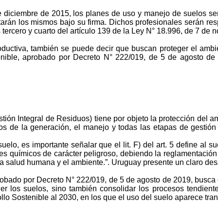
de diciembre de 2015, los planes de uso y manejo de suelos se
tarán los mismos bajo su firma. Dichos profesionales serán re
 tercero y cuarto del artículo 139 de la Ley N° 18.996, de 7 de
roductiva, también se puede decir que buscan proteger el amb
enible, aprobado por Decreto N° 222/019, de 5 de agosto de
ión Integral de Residuos) tiene por objeto la protección del a
os de la generación, el manejo y todas las etapas de gestión 
l suelo, es importante señalar que el
lit.
F) del art. 5 define al 
 químicos de carácter peligroso, debiendo la reglamentación es
la salud humana y el ambiente.”. Uruguay presente un claro des
robado por Decreto N° 222/019, de 5 de agosto de 2019, busca c
er los suelos, sino también consolidar los procesos tendiente
lo Sostenible al 2030, en los que el uso del suelo aparece tran