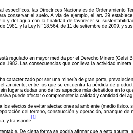
al específicos, las Directrices Nacionales de Ordenamiento Ter
ra conservar el suelo. A vía de ejemplo, el art. 29 establece
l suelo y del agua con la finalidad de favorecer su sustentabili
de 1981, y la Ley N° 18.564, de 11 de setiembre de 2009, y sus 
está regulado en mayor medida por el Derecho Minero (Gelsi Bi
 de 1982. Las consecuencias que conlleva la actividad minera 
 ha caracterizado por ser una minería de gran porte, prevalecie
 el ambiente, entre los que se encuentra la pérdida de product
s
sin lugar a dudas
uno de los aspectos más debatidos en lo que
ensiva puede afectar o comprometer la calidad y cantidad del a
los efectos de evitar afectaciones al ambiente (medio físico,
reparación del terreno, construcción y operación, arranque de 
[1]
ia, y transporte
.
stentable. De cierta forma se podría afirmar que a esto apunta i