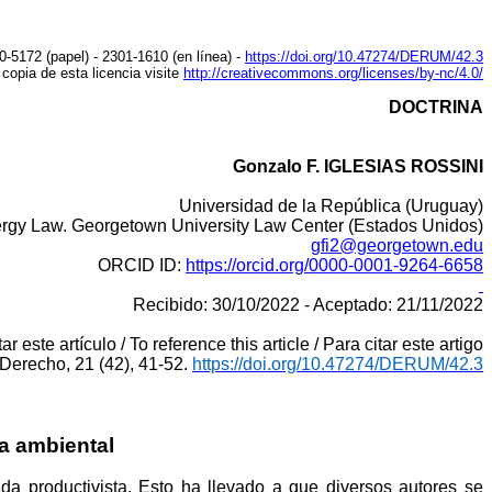
0-5172 (papel) - 2301-1610 (en línea) -
https://doi.org/10.47274/DERUM/42.3
copia de esta licencia visite
http://creativecommons.org/licenses/by-nc/4.0/
DOCTRINA
Gonzalo F. IGLESIAS ROSSINI
Universidad de la República (Uruguay)
ergy
Law
.
Georgetown University Law Center (
Estados
Unidos)
gfi2@georgetown.edu
ORCID ID:
https://orcid.org/0000-0001-9264-6658
Recibido: 30/10/2022 - Aceptado: 21/11/2022
tar este artículo /
To
reference
this
article
/ Para citar este artigo
 Derecho, 21 (42), 41-52.
https://doi.org/10.47274/DERUM/42.3
a ambiental
da productivista. Esto ha llevado a que diversos autores se