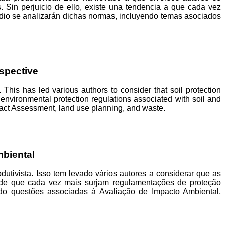
. Sin perjuicio de ello, existe una tendencia a que cada vez
udio se analizarán dichas normas, incluyendo temas asociados
spective
 This has led various authors to consider that soil protection
 environmental protection regulations associated with soil and
mpact Assessment, land use planning, and waste.
biental
odutivista
.
Isso
tem
levado
vários
autores a considerar que as
e que cada vez
mais
surjam
regulamentações
de
proteção
do
questões
associadas
à
Avaliação
de Impacto Ambiental,