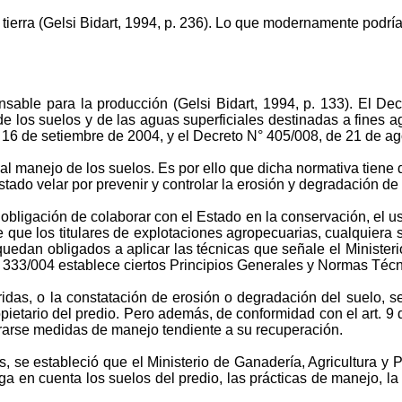
a tierra (Gelsi Bidart, 1994, p. 236). Lo que modernamente podr
nsable para la producción (Gelsi Bidart, 1994, p. 133).
El Dec
 de los suelos y de las aguas superficiales destinadas a fines
e 16 de setiembre de 2004, y el Decreto N° 405/008, de 21 de a
al manejo de los suelos. Es por ello
que
dicha normativa tiene 
ado velar por prevenir y controlar la erosión y degradación de 
a obligación de colaborar con el Estado en la conservación, el 
e que los titulares de explotaciones agropecuarias, cualquiera
, quedan obligados a aplicar las técnicas que señale el Minister
° 333/004 establece ciertos Principios Generales y Normas Téc
eridas, o la constatación de erosión o degradación del suelo, s
pietario del predio.
Pero
además, de conformidad con el art. 9 d
rarse medidas de manejo tendiente a su recuperación.
, se estableció que el Ministerio de Ganadería, Agricultura y 
n cuenta los suelos del predio, las prácticas de manejo, la se