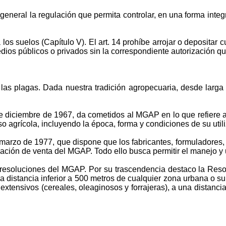
eneral la regulación que permita controlar, en una forma integr
a los suelos (Capítulo V). El art. 14 prohíbe arrojar o deposita
edios públicos o privados sin la correspondiente autorización que
 las plagas. Dada nuestra tradición agropecuaria, desde larg
de diciembre de 1967, da cometidos al MGAP en lo que refiere a
so agrícola, incluyendo la época, forma y condiciones de su util
arzo de 1977, que dispone que los fabricantes, formuladores, im
rización de venta del MGAP. Todo ello busca permitir el manejo 
resoluciones del MGAP. Por su trascendencia destaco la Resol
 una distancia inferior a 500 metros de cualquier zona urbana o 
s extensivos (cereales, oleaginosos y forrajeras), a una distanc