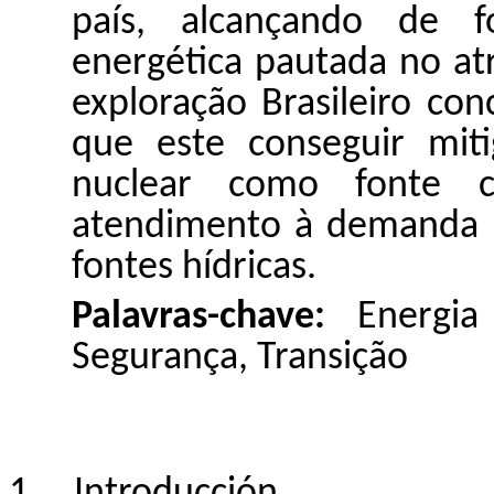
país,
alcançando
de fo
energética pautada no
at
exploração
Brasileiro co
que este conseguir mit
nuclear como
fonte
co
atendimento
à demanda 
fontes
hídricas.
Palavras
-chave:
Energia
Segurança
,
Transição