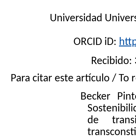
Universidad
Univer
ORCID
iD
:
htt
Recibido:
Para citar este artículo /
To
Becker Pint
Sostenibili
de trans
transconst