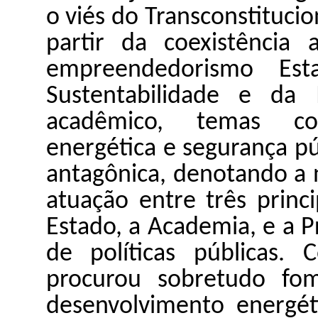
o
viés
do
Transconstituci
partir da
coexistência
an
empreendedorismo
Est
Sustentabilidade
e da
acadêmico
, temas c
energética e
segurança
pú
antagônica
, denotando a
atuação
entre
três
princi
Estado, a Academia, e a
P
de políticas públicas.
C
procurou
sobretudo
fom
desenvolvimento
energét