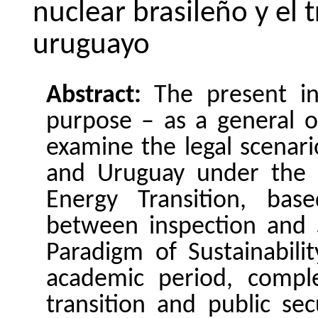
nuclear
brasileño
y el
t
uruguayo
Abstract
:
The
present
i
purpose
– as a general
o
examine
the
legal
scenari
and Uruguay
under
the
Energy
Transition
,
base
between
inspection
and
Paradigm
of
Sustainabilit
academic
period
,
compl
transition
and
public
sec