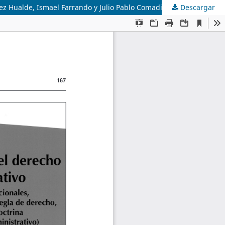
Descargar
Fuentes del Derecho Administrativo. Coordinadores: Jaime Rodríguez Arana Muñoz, Miguel Angel Sendín García, Alejandro Pérez Hualde, Ismael Farrando y Julio Pablo Comadir. Ediciones RAP, Mendoza, 2010, 767 páginas)