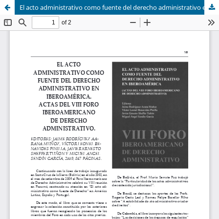
El acto administrativo como fuente del derecho administrativo en Iberoamérica. Actas del VIII foro iberoamericano de derecho administrativo. Editores: Jaime Rodríguez Arana Muñoz, Víctor Leonel Benavides Pinilla, Javier Ernesto Sheffer Tuñon y Miguel Ang