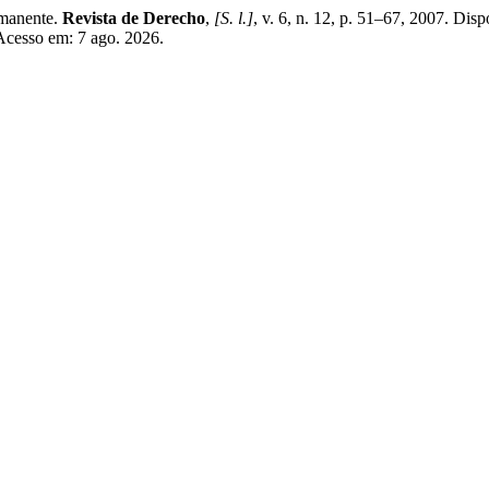
rmanente.
Revista de Derecho
,
[S. l.]
, v. 6, n. 12, p. 51–67, 2007. Dis
 Acesso em: 7 ago. 2026.