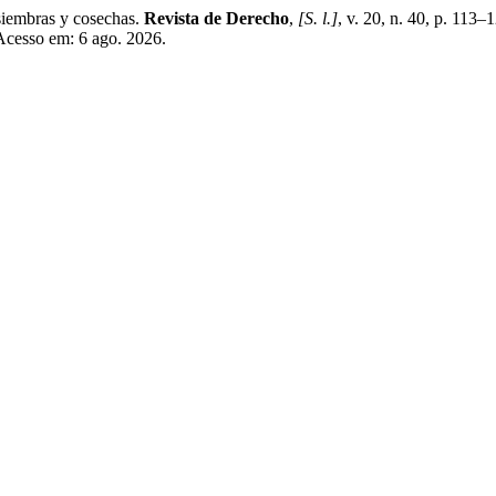
embras y cosechas.
Revista de Derecho
,
[S. l.]
, v. 20, n. 40, p. 11
 Acesso em: 6 ago. 2026.