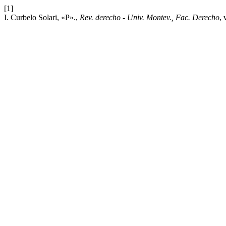
[1]
I. Curbelo Solari, «P».,
Rev. derecho - Univ. Montev., Fac. Derecho
, 