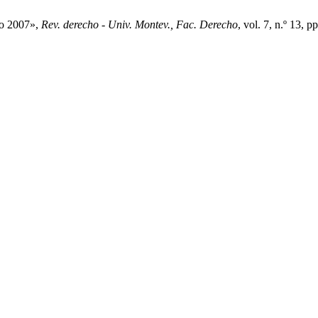
ño 2007»,
Rev. derecho - Univ. Montev., Fac. Derecho
, vol. 7, n.º 13, 