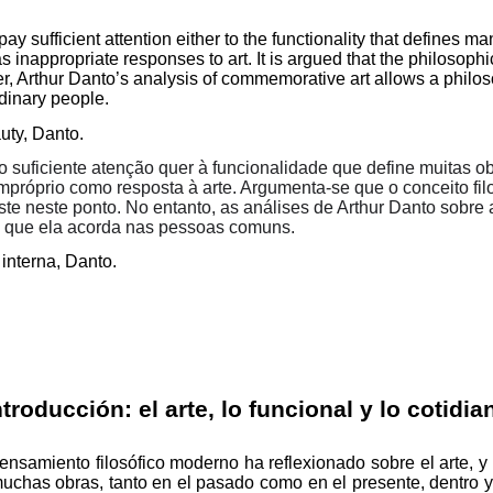
 pay sufficient attention either to the functionality that define
 as inappropriate responses to art. It is argued that the philosop
, Arthur Danto’s analysis of commemorative art allows a philoso
ordinary people.
uty
, Danto.
do suficiente atenção quer à funcionalidade que define muitas 
róprio como resposta à arte. Argumenta-se que o conceito filo
ste neste ponto. No entanto, as análises de Arthur Danto sobre 
de que ela acorda nas pessoas comuns.
interna, Danto.
ntroducción: el arte, lo funcional y lo cotidia
nsamiento filosófico moderno ha reflexionado sobre el arte, y 
muchas obras, tanto en el pasado como en el presente, dentro y 