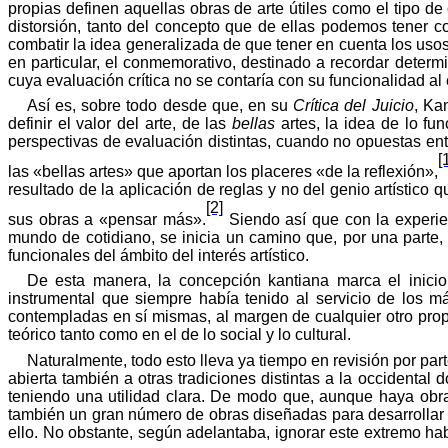
propias definen aquellas obras de arte útiles como el tipo
distorsión, tanto del concepto que de ellas podemos tener 
combatir la idea generalizada de que tener en cuenta los usos 
en particular, el conmemorativo, destinado a recordar determ
cuya evaluación crítica no se contaría con su funcionalidad al 
Así es, sobre todo desde que, en su
Crítica del Juicio
, Ka
definir el valor del arte, de las
bellas
artes, la idea de lo fu
perspectivas de evaluación distintas, cuando no opuestas ent
[
las
«
bellas
artes
» que
aportan
los
placeres
«
de la
reflexión
»,
resultado
de la
aplicación
de
reglas
y no del
genio
artístico
q
[2]
sus
obras
a
«
pensar
más
».
Siendo
así
que con la experie
mundo de cotidiano, se inicia un camino que, por una parte, h
funcionales del ámbito del interés artístico.
De esta manera, la concepción kantiana marca el inicio 
instrumental que siempre había tenido al servicio de los m
contempladas en sí mismas, al margen de cualquier otro prop
teórico tanto como en el de lo social y lo cultural.
Naturalmente, todo esto lleva ya tiempo en revisión por part
abierta también
a
otras tradiciones distintas a la occidenta
teniendo una utilidad clara. De modo que, aunque haya obras
también un gran número de obras diseñadas para desarrollar 
ello. No obstante, según adelantaba, ignorar este extremo hab