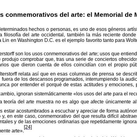
s conmemorativos del arte: el Memorial de 
eterminados hechos o personas, es uno de esos géneros artísti
 filosofía del arte occidental, también la más reciente donde
 Lin en Washington D.C. es el
ejemplo
favorito
tanto para
Wolte
rstorff
son los
usos
conmemorativos
del
arte
;
usos
que entiende
e produjo comprobar que, tras una serie de conciertos ofrecido
arios que dieron cuenta de ellos coincidían con el propio
púb
terstorff
relata
así
que en esas columnas de prensa se describí
, fuera de los descansos programados,
interrumpiendo la audi
nunca por entender el porqué de estas actitudes y emociones,
cambio
,
ignoran
sistemáticamente
«
los
usos
del
arte
para el
rec
la
teoría
del arte muestra no es algo que afecte únicamente a
s estar acostumbrados a escuchar y apreciar de forma autóno
rio y, en este caso, conmemorativo del que resulta difícil abstr
ntales y de las emociones ordinarias que repetidamente ignora l
[24]
ente arte».