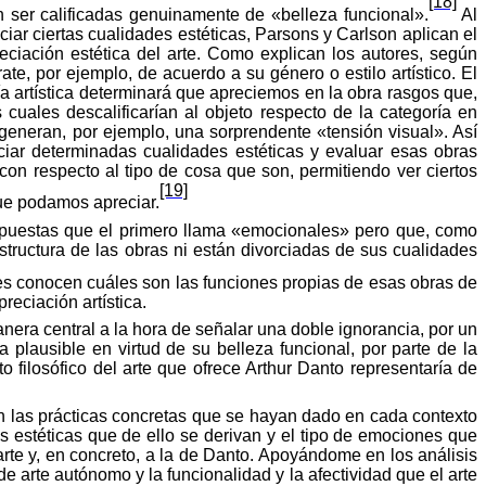
[18]
n
ser
calificadas
genuinamente
de
«
belleza
funcional
».
Al
ciar
ciertas
cualidades
estéticas
, Parsons y Carlson
aplican
el
preciación estética del arte. Como
explican
los
autores
,
según
ate, por ejemplo, de acuerdo a su género o estilo artístico. El
ía artística determinará que apreciemos en la
obra
rasgos
que,
os
cuales
descalificarían
al
objeto
respecto
de la categoría en
generan
, por
ejemplo
, una
sorprendente
«
tensión
visual».
Así
eciar determinadas cualidades estéticas y evaluar esas obras
con respecto al tipo de cosa que son, permitiendo ver ciertos
[19]
que podamos apreciar.
puestas
que el primero llama
«
emocionales
»
pero
que,
como
tructura de las obras ni están divorciadas de sus cualidades
es conocen cuáles son las funciones propias de esas obras de
reciación artística.
anera central a la hora de señalar una doble ignorancia, por un
 plausible en virtud de su belleza funcional, por parte de la
o filosófico del arte que ofrece Arthur Danto representaría de
n las prácticas concretas que se hayan dado en cada contexto
des estéticas que de ello se derivan y el tipo de emociones que
arte y, en concreto, a la de Danto. Apoyándome en los análisis
e arte autónomo y la funcionalidad y la afectividad que el arte