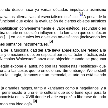
roduciendo desde hace ya varias décadas impulsada asimismo
[4]
a varias alternativas al esencialismo estético.
A pesar de lo
ncional que exige la evaluación de ciertos objetos artísticos
atibilicen convenientemente el valor estético, secundario en
bra de arte en cuestión influyen en la forma en que se enfocan
os
[…] en los cuales los objetivos no-estéticos (incluyendo los
[6]
ines primarios instrumentales.
 de la funcionalidad del arte lleva aparejado. Me refiero a la
des y emociones que, en especial por su carácter práctico, esta
 Nicholas
Wolterstorff
lanza
esta
objeción
cuando
se
pregunta
según
expone
el
autor
, no son las
respuestas
«
estéticas
»
que
cciona a las cosas que le emocionan. Sin embargo,
Wolterstorff
la liturgia, lloramos en un memorial, el arte no está siendo
ño (a grandes rasgos, tanto a kantianos como a hegelianos, y a
 pertenecido a una élite cultural que solo tiene ojos para la
tonomista del s. XVIII donde el arte empezó a liberarse de todo
[9]
ando esa ideología.