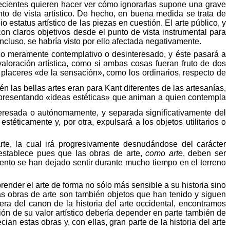
ecientes quieren hacer ver cómo ignorarlas supone una grave
o de vista artístico. De hecho, en buena medida se trata de
estatus artístico de las piezas en cuestión. El arte público, y
on claros objetivos desde el punto de vista instrumental para
incluso, se habría visto por ello afectada negativamente.
ozo meramente contemplativo o
desinteresado, y éste pasará a
valoración artística, como si ambas cosas fueran fruto de dos
placeres
«
de la
sensación
»,
como
los
ordinarios
,
respecto
de
ién
las
bellas
artes
eran
para Kant
diferentes
de las
artesanías
,
presentando
«
ideas
estéticas
» que
animan
a
quien
contempla
teresada o autónomamente, y separada significativamente del
téticamente y, por otra, expulsará a los objetos utilitarios o
arte, la cual irá progresivamente desnudándose del carácter
 establece pues que las obras de arte,
como arte
, deben ser
ento se han dejado sentir durante mucho tiempo en el terreno
prender el arte de forma no sólo más sensible a su historia sino
as obras de arte son también objetos que han tenido y siguen
ra del canon de la historia del arte occidental, encontramos
iación de su valor artístico debería depender en parte también de
n estas obras y, con ellas, gran parte de la historia del arte