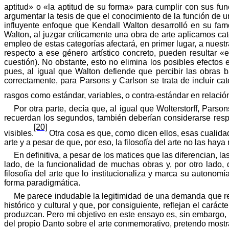
aptitud
» o
«
la
aptitud
de
su
forma» para
cumplir
con sus
fun
argumentar
la tesis de que el conocimiento de la función de 
influyente
enfoque
que Kendall Walton
desarrolló
en
su
fam
Walton, al
juzgar
críticamente
una
obra
de arte aplicamos cate
empleo de estas categorías afectará, en primer lugar, a nuest
respecto
a ese
género
artístico
concreto
,
pueden
resultar
«
e
cuestión). No obstante, esto no elimina los posibles efectos 
pues
, al
igual
que Walton
defiende
que
percibir
las
obras
b
correctamente, para Parsons y Carlson se
trata
de
incluir
cat
rasgos como estándar, variables, o contra-estándar en relació
Por
otra
parte
,
decía
que, al
igual
que
Wolterstorff
, Parson
recuerdan
los
segundos
,
también
deberían
considerarse
res
[20]
visibles.
Otra cosa es que, como dicen ellos, esas cualida
arte y a pesar de que, por eso, la filosofía del arte no las hay
En definitiva, a pesar de los matices que las diferencian, 
lado, de la funcionalidad de muchas obras y, por otro lado, 
filosofía del arte que lo institucionaliza y marca su autonom
forma paradigmática.
Me parece indudable la legitimidad de una demanda que rec
histórico y cultural y que, por consiguiente, reflejan el cará
produzcan. Pero mi objetivo en este ensayo es, sin embargo, c
del propio Danto sobre el arte conmemorativo, pretendo mostrar