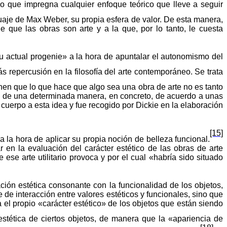
ino que
impregna
cualquier
enfoque
teórico
que
lleve
a
seguir
guaje de Max Weber, su propia esfera de valor. De
esta
manera
,
nde que las obras son arte y a la que, por lo tanto, le cuesta
u
actual
progenie
» a la hora de apuntalar el autonomismo del
s repercusión en la filosofía del arte contemporáneo. Se
trata
enen que lo que hace que algo sea una obra de arte no es tanto
o de una determinada manera, en concreto, de acuerdo a unas
cuerpo
a
esta
idea y
fue
recogido
por Dickie en la
elaboración
[15]
 a la hora de
aplicar
su
propia
noción
de belleza funcional.
 en la evaluación del carácter estético de las obras de arte
e ese
arte
utilitario
provoca
y por el
cual
«
habría
sido
situado
ión estética consonante con la funcionalidad de los objetos,
e de interacción entre
valores
estéticos
y
funcionales
,
sino
que
a el
propio
«
carácter
estético
» de los
objetos
que
están
siendo
estética
de
ciertos
objetos
, de
manera
que la
«
apariencia
de