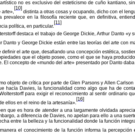
artístico
no es exclusivo del esteticismo de cuño kantiano, s
[10]
 arte»,
distinta a otras cosas y ocupando, dicho con el len
ca prevalece en la filosofía reciente que, en definitiva, entie
[11]
ia política, en particular.
erstorff
destaca
el
trabajo
de George Dickie, Arthur Danto
«
y
s
ur Danto y George Dickie
están
entre las
teorías
del arte con má
 definir el arte que, desafiando una concepción estética, sosti
propiedades que el objeto posee, como el que se haya producid
e. El
concepto
de
«
mundo
del
arte
»
presentado
por Danto
daba
smo objeto de crítica por parte de Glen Parsons y Allen Carlson
 que hacía Davies, la funcionalidad como algo que ha de contar
Wolterstorff
para
exigir
el
reconocimiento
al
sentir
ordinario
qu
[16]
de ellos en el reino de la artesanía».
een
que es hora de atender a una largamente olvidada apreciac
mbargo, a diferencia de Davies, no apelan para ello a una suert
recha
entre la
belleza
y la
funcionalidad
donde
la
función
integr
 manera el conocimiento de la
función
informa
la
percepción