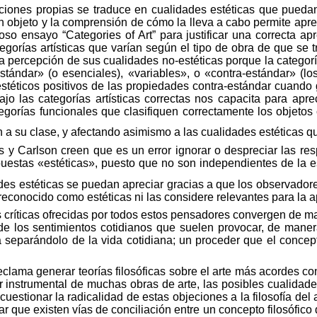
ciones
propias se traduce en
cualidades
estéticas
que
pueda
un objeto y la comprensión de cómo la lleva a
cabo
permite
apre
oso
ensayo
“Categories of Art” para justificar una correcta a
gorías artísticas que varían según el tipo de obra de que se tr
ra percepción de sus cualidades no-estéticas porque la categor
stándar
» (o
esenciales
),
«
variables», o
«
contra-
estándar
» (l
estéticos
positivos
de las
propiedades
contra-
estándar
cuando
ajo las
categorías
artísticas correctas nos capacita para apr
egorías
funcionales que clasifiquen correctamente los objetos 
n a su clase, y afectando asimismo a las cualidades estéticas 
s y Carlson creen que es un error
ignorar
o
despreciar
las
res
puestas
«
estéticas
»,
puesto
que no son independientes de la es
des estéticas se puedan apreciar gracias a que los observador
a reconocido como estéticas ni las considere relevantes para la ap
las críticas ofrecidas por todos estos pensadores convergen de m
de los sentimientos cotidianos que suelen provocar, de manera
ía separándolo de la vida cotidiana; un proceder que el concept
lama generar teorías filosóficas sobre el arte más acordes co
cter instrumental de muchas obras de arte, las posibles cualida
uestionar la radicalidad de estas objeciones a la filosofía del 
 que existen vías de conciliación entre un concepto filosófico d