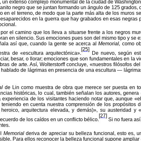
, un extenso
complejo
monumental de la ciudad de Washington qu
anito negro que se juntan formando un ángulo de 125 grados, com
o en el terreno, de modo que la parte más alta de los muros se 
esaparecidos en la guerra que hay grabados en esas negras pa
ocional.
 por el camino que los lleva a situarse frente a los negros mu
oran en silencio. Sus emociones pues son del mismo tipo y se e
ñala
así
que,
cuando
la
gente
se acerca al
Memorial,
como obj
[25]
stra
de
«
escultura
arquitectónica
».
De nuevo,
según
es
r, besar, o llorar; emociones que son fundamentales en la vida
bras de arte.
Así
,
Wolterstorff
concluye
,
«
nuestros
filósofos
de
n hablado de lágrimas en
presencia
de una
escultura
—
lágrima
al
de Lin
como
muestra
de
obra
que merece ser puesta en tod
ncias históricas, lo cual, también señalan los autores, genera
a
experiencia
de los
visitantes
haciendo
notar
que,
aunque
«
e
 teniendo en cuenta nuestra comprensión de los propósitos d
heroico
,
arquitectura
elevada
, y
demás
)»,
su
austeridad
y
[27]
cuerdo de los caídos en un conflicto bélico.
Si no fuera así
ntes.
l
Memorial
deriva de apreciar su belleza funcional, esto es,
ble. Para ellos reconocer la belleza funcional supone ampliar el