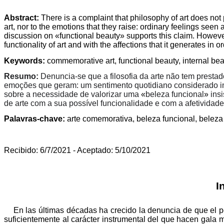
Abstract:
There is a complaint that philosophy of art does not
art, nor to the emotions that they raise: ordinary feelings seen
discussion on
«
functional beauty
»
supports this claim. However
functionality of art and with the affections that it generates in 
Keywords
:
commemorative
art,
functional
beauty
,
internal
bea
Resumo:
Denuncia-se que a filosofia da arte não tem presta
emoções que geram: um sentimento quotidiano considerado imp
sobre a necessidade de valorizar uma
«
beleza funcional
»
insi
de arte com a sua possível funcionalidade e com a afetivida
Palavras
-chave:
arte
comemorativa
,
beleza
funcional,
beleza
Recibido: 6/7/2021 - Aceptado: 5/10/2021
I
En las últimas décadas ha crecido la denuncia de que el pe
suficientemente al carácter instrumental del que hacen gala 