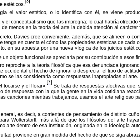
[3]
 estéticos.
egia el valor estético, o lo identifica con él, se viene p
 y el conceptualismo que las impregna; lo cual habría ofrecido y
 menos en la teoría del arte la debida atención al carácter fu
creto, Davies cree conveniente, además, que se alineen o comp
 se tenga en cuenta el cómo las propiedades estéticas de cada o
nto, en
su
apuesta
por una
nueva
«
lógica
de los
juicios
estétic
de un objeto funcional se apreciaría por su contribución a esos f
 reproche a la teoría filosófica que esa denunciada ignorancia
e occidental el hecho de ignorar o despreciar el tipo de actitu
smo se las consideraría como respuestas inapropiadas al arte.
[7]
 tocarse y el llorar».
Se
trata
de
respuestas
afectivas
que,
ipo de respuesta con la que la gente en la vida cotidiana rea
 canciones mientras trabajamos, usamos el arte religioso para 
n general, es decir, a corrientes de pensamiento de distinto cu
, para
Wolterstorff
,
más
allá
de que los filósofos del arte hayan
omo arte dentro de esa institución, originada en la ideología au
ficultad proviene en gran medida del hecho de que se siga abraz