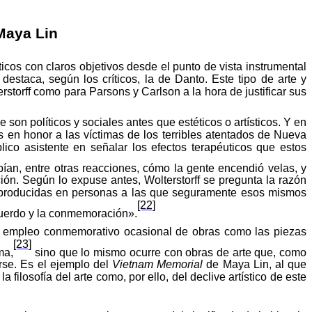
Maya Lin
cos con claros objetivos desde el punto de vista instrumental
 destaca, según los críticos, la de Danto. Este tipo de
arte
y
rstorff
como
para Parsons y Carlson a la hora de
justificar
sus
 son políticos y sociales antes que estéticos o artísticos. Y en
s en honor a las víctimas de los terribles atentados de Nueva
lico
asistente
en
señalar
los
efectos
terapéuticos
que
estos
an, entre otras reacciones, cómo la gente encendió velas, y
ción.
Según
lo
expuse
antes,
Wolterstorff
se
pregunta
la
razón
 producidas en personas a las que
seguramente
esos
mismos
[22]
uerdo
y la conmemoración».
l empleo conmemorativo ocasional de obras como las piezas
[23]
ma,
sino que lo mismo ocurre con obras de arte que, como
aerse. Es el ejemplo del
Vietnam Memorial
de Maya Lin, al que
a filosofía del arte como, por
ello
, del
declive
artístico
de
este