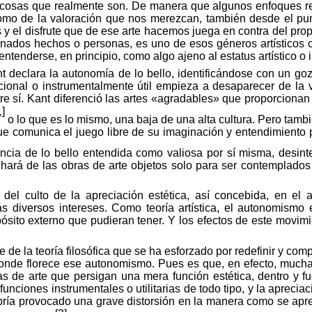
 de cosas que realmente son. De manera que algunos enfoques r
como de la valoración que nos merezcan, también desde el punt
y el disfrute que de ese arte hacemos juega en contra del propio 
inados hechos o personas, es uno de esos géneros artísticos c
entenderse, en principio, como algo ajeno al estatus artístico o 
nt declara la autonomía de lo bello, identificándose con un g
ncional o instrumentalmente útil empieza a desaparecer de la 
re sí. Kant
diferenció
las
artes
«
agradables
» que
proporcionan
1]
o lo que es lo
mismo
, una
baja
de una
alta
cultura
. Pero
tamb
ue
comunica
el
juego
libre de
su
imaginación
y
entendimiento
ncia de lo bello entendida como valiosa por sí misma, desin
ará de las obras de arte objetos solo para ser contemplados es
del culto de la apreciación estética, así concebida, en el 
ás diversos intereses. Como teoría artística, el autonomismo
ósito externo que pudieran tener. Y los efectos de este movimi
e de la teoría filosófica que se ha esforzado por redefinir y com
l donde florece ese autonomismo. Pues es que, en efecto, much
 de arte que persigan una mera función estética, dentro y fue
funciones instrumentales
o utilitarias de todo tipo, y la aprec
ría provocado una grave distorsión en la manera como se aprecia