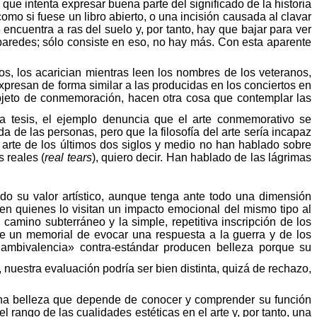
e intenta expresar buena parte del significado de la historia
o si fuese un libro abierto, o una incisión causada al clavar
encuentra a ras del suelo y, por tanto, hay que bajar para ver
redes; sólo consiste en eso, no hay más. Con esta aparente
ros, los acarician mientras leen los nombres de los veteranos,
xpresan de forma similar a las producidas en los conciertos en
eto de conmemoración, hacen otra cosa que
contemplar
las
ta
tesis
, el ejemplo denuncia que el arte conmemorativo se
 de las personas, pero que la filosofía del arte sería incapaz
l
arte
de los últimos dos siglos y medio no han hablado sobre
s
reales
(
real
tears
),
quiero
decir
. Han hablado de las lágrimas
o su valor artístico, aunque tenga ante todo una dimensión
 en quienes lo visitan un
impacto
emocional
del
mismo
tipo
al
l
camino
subterráneo
y la simple, repetitiva inscripción de los
e un memorial de evocar una respuesta a la guerra y de los
«
ambivalencia
» contra-
estándar
producen
belleza
porque
su
, nuestra evaluación podría ser bien distinta, quizá de rechazo,
 una belleza que depende de conocer y comprender su función
 rango de las cualidades estéticas en el arte y, por tanto, una