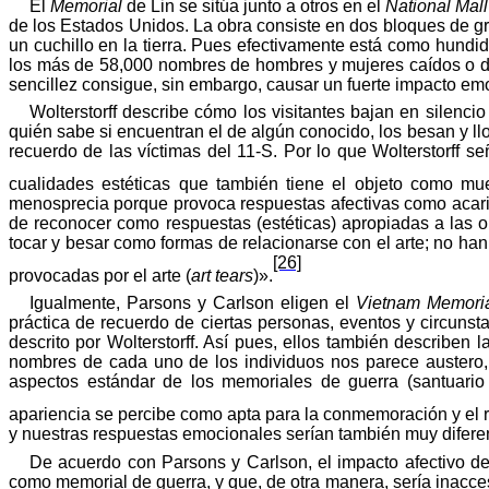
El
Memorial
de Lin se
sitúa
junto a
otros
en el
National Mall
de los Estados Unidos. La obra consiste en dos bloques de gr
un cuchillo en la tierra. Pues efectivamente está como hundid
los más de 58,000 nombres de hombres y mujeres caídos o d
sencillez consigue, sin embargo, causar un fuerte impacto em
Wolterstorff
describe
cómo
los visitantes bajan en silencio
quién sabe si encuentran el de algún conocido, los besan y ll
recuerdo de las víctimas del 11-S. Por lo que
Wolterstorff
se
cualidades
estéticas
que
también
tiene
el
objeto
como
mue
menosprecia porque provoca respuestas afectivas como acaricia
de reconocer como respuestas (estéticas) apropiadas a las o
tocar y besar como formas de relacionarse con el arte; no ha
[26]
provocadas por el arte (
art
tears
)»
.
Igualmente
, Parsons y Carlson
eligen
el
Vietnam
Memori
práctica de recuerdo de ciertas personas, eventos y circunsta
descrito
por
Wolterstorff
. Así pues, ellos
también
describen
l
nombres de cada uno de los individuos nos parece austero,
aspectos estándar de los
memoriales
de
guerra
(
santuario
apariencia se percibe como apta para la conmemoración y el re
y nuestras respuestas emocionales serían también muy difere
De acuerdo con Parsons y Carlson, el
impacto
afectivo
de
como memorial de guerra, y que, de otra manera, sería inaccesi