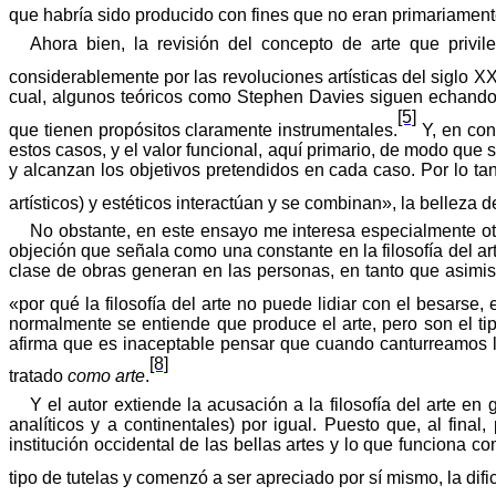
que habría sido producido con fines que no eran primariamente
Ahora bien, la revisión del concepto de arte que privil
considerablemente por las revoluciones artísticas del siglo XX
cual, algunos teóricos como Stephen Davies siguen echando de
[5]
que tienen propósitos claramente instrumentales.
Y, en con
estos casos, y el valor funcional, aquí primario, de modo que
y alcanzan los objetivos pretendidos en cada caso. Por lo ta
artísticos) y estéticos interactúan y se combinan», la belleza 
No obstante, en este ensayo me interesa especialmente otro
objeción que señala como una constante en la filosofía del art
clase de obras generan en las personas, en tanto que asimi
«
por
qué
la
filosofía
del arte no puede lidiar con el besarse, el
normalmente
se entiende que produce el arte, pero son el t
afirma
que es inaceptable pensar que cuando canturreamos las
[8]
tratado
como arte
.
Y el autor extiende la acusación a la filosofía del arte e
analíticos y a continentales) por igual. Puesto que, al final
institución occidental de las bellas artes y lo que funciona c
tipo de tutelas y comenzó a ser apreciado por sí mismo, la di