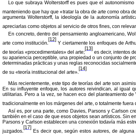
Lo que
subraya
Wolterstorff
es
pues
que el
autonomismo
manteniendo
que hay que
«
tratar
la
obra
de
arte
como
obra
de
argumenta
Wolterstorff
, la
ideología
de la
autonomía
artísti
apreciarlas como objetos al servicio de otros fines, con relevanc
En
concreto
, dentro del
pensamiento
angloamericano
,
Wolt
[12]
arte como institución.
Y ciertamente los enfoques de Arth
[13]
de
teorías
«
procedimentales
» del
arte
;
es
decir
,
intentos
de
su apariencia perceptible, una propiedad o un conjunto de 
determinadas prácticas y unas reglas reconocidas socialment
[14]
de
su
«
teoría
institucional
del
arte
».
Más recientemente, este tipo de teorías del arte son asimi
En su influyente enfoque, los autores reivindican, al igual
utilitarias. Pero a la
vez
, se
hacen
eco del
planteamiento
de
tradicionalmente
en los
márgenes
del arte, o totalmente fuera 
Así es, por una parte, como Davies, Parsons y Carlson
cr
también en el caso de que esos objetos sean artísticos. Sin e
Parsons y Carlson
establecen
una
conexión
todavía
más
est
[17]
juzgados.
Es decir que, según estos autores,
de alguna