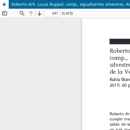
Roberto Arlt. Lucas Ruppel, comp., Aguafuertes silvestres. A