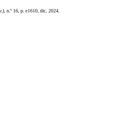
.)
, n.º 16, p. e1610, dic. 2024.