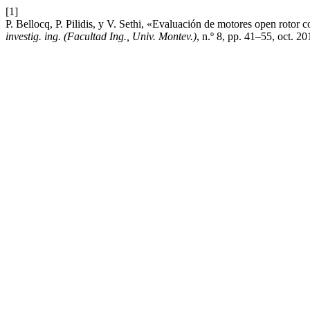
[1]
P. Bellocq, P. Pilidis, y V. Sethi, «Evaluación de motores open rotor c
investig. ing. (Facultad Ing., Univ. Montev.)
, n.º 8, pp. 41–55, oct. 20