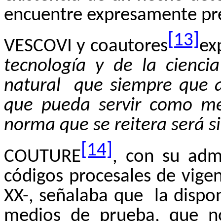
encuentre expresamente pre
[13]
VESCOVI y coautores
ex
tecnología y de la cienci
natural
que siempre que a
que pueda servir como me
norma que se reitera será s
[14]
COUTURE
, con su admi
códigos procesales de vigen
XX-, señalaba que
la dispo
medios de prueba, que no