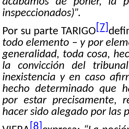
acabamos de poner, la pe
inspeccionados)”.
[7]
Por su parte TARIGO
defi
todo elemento – y por elem
generalidad, toda cosa, he
la convicción del tribuna
inexistencia y en caso afi
hecho determinado que ha
por estar precisamente, r
hacer sido alegado por las p
[8]