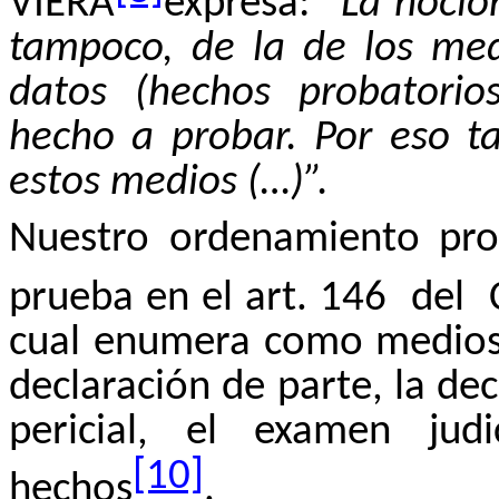
VIERA
expresa:
“La noció
tampoco, de la de los med
datos (hechos probatorio
hecho a probar. Por eso 
estos medios (…)”.
Nuestro ordenamiento proc
prueba en el art. 146
del
cual enumera como medios 
declaración de parte, la de
pericial, el examen jud
[10]
hechos
.