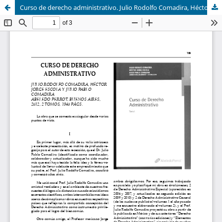
Curso de derecho administrativo. Julio Rodolfo Comadira, Héctor Jorge Escola y Julio Pablo Comadira. Abeledo Perrot, Buenos Aires, 2012, 2 Tomos, 1940 Págs.