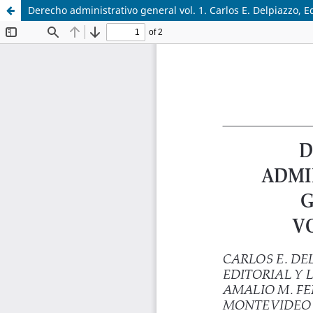
Derecho administrativo general vol. 1. Carlos E. Delpiazzo, E