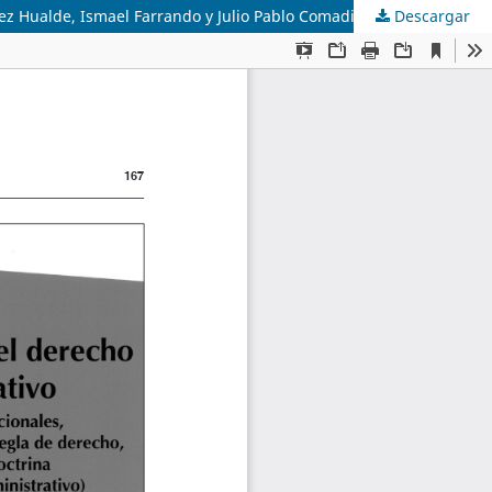
Descargar
Fuentes del Derecho Administrativo. Coordinadores: Jaime Rodríguez Arana Muñoz, Miguel Angel Sendín García, Alejandro Pérez Hualde, Ismael Farrando y Julio Pablo Comadir. Ediciones RAP, Mendoza, 2010, 767 páginas)