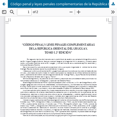
Código penal y leyes penales complementarias de la República Oriental del Uruguay. Tomo I. 2a.ed.