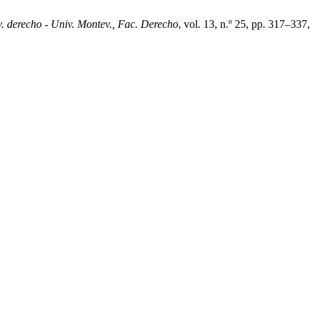
. derecho - Univ. Montev., Fac. Derecho
, vol. 13, n.º 25, pp. 317–337,