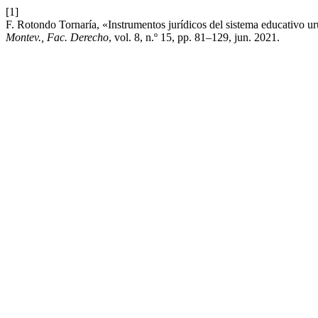
[1]
F. Rotondo Tornaría, «Instrumentos jurídicos del sistema educativo u
Montev., Fac. Derecho
, vol. 8, n.º 15, pp. 81–129, jun. 2021.