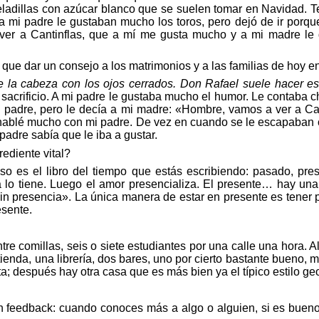
ladillas con azúcar blanco que se suelen tomar en Navidad. Ten 
a mi padre le gustaban mucho los toros, pero dejó de ir porqu
ver a Cantinflas, que a mí me gusta mucho y a mi madre le d
n que dar un consejo a los matrimonios y a las familias de hoy e
e la cabeza con los ojos cerrados. Don Rafael suele hacer e
 sacrificio. A mi padre le gustaba mucho el humor. Le contaba c
mi padre, pero le decía a mi madre:
«
Hombre, vamos a ver a Ca
habl
é
mucho con mi padre. De vez en cuando se le escapaban 
padre sabía que le iba a gustar.
rediente vital?
so es el libro del tiempo que estás escribiendo: pasado, pre
a lo tiene. Luego el amor
presencializa
. El presente… hay una 
in presencia
». La
única manera de estar en presente es tener p
esente.
e comillas, seis o siete estudiantes por una calle una hora. Al
ienda, una librería, dos bares, uno por cierto bastante bueno,
ta;
despu
é
s hay otra casa que es más bien ya el típico estilo
ge
un
feedback
: cuando conoces más a algo o alguien, si es bueno