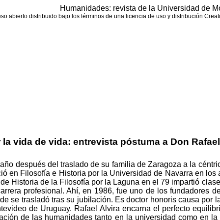
Humanidades:
revista
de la Universidad de Mo
eso
abierto
distribuido
bajo los
términos
de una
licencia
de
uso
y
distribución
Creati
 la vida de vida: entrevista póstuma a Don Rafael
 año después del traslado de su familia de Zaragoza a la céntri
ció en Filosofía e Historia por la Universidad de Navarra en l
de Historia de la Filosofía por la Laguna en el 79 impartió cla
rrera profesional. Ahí, en 1986, fue uno de los fundadores d
onde se trasladó tras su jubilación. Es doctor honoris causa po
video de Uruguay. Rafael Alvira encarna el perfecto equilibrio 
gración de las humanidades tanto en la universidad como en la 