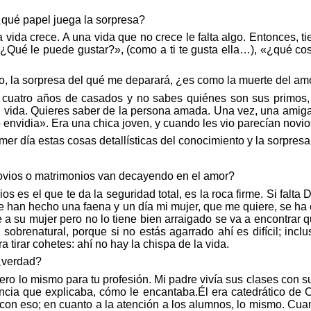
¿
qu
é
papel juega la sorpresa?
la vida crece. A una vida que no crece le falta algo. Entonces, 
«¿
Qu
é
le puede gustar?
»
, (como a ti te gusta ella…), «¿
qu
é
co
, la sorpresa del
qu
é
me deparar
á, ¿es como la muerte del am
 cuatro años de casados y no sabes qui
é
nes
son sus primos
u vida. Quieres saber de la persona amada. Una vez, una amiga
o envidia
»
. Era una chica joven, y cuando
les
vio parecían novio
imer día estas cosas
detallísticas
del conocimiento y la sorpresa
novios o matrimonios van decayendo en el amor?
Dios es el que te da la seguridad total, es la roca firme. Si fal
 te han hecho una faena y un día mi mujer, que me quiere, se ha
a su mujer pero no lo tiene bien arraigado se va a encontrar q
n sobrenatural, porque si no estás agarrado ahí
es
dif
ícil
; incl
irar cohetes: ahí no hay la chispa de la vida.
¿verdad?
Pero lo mismo para tu
profesió
n. Mi padre viv
ía
sus clases con s
iencia que explicaba, cómo le encantaba.
É
l era catedrático de
on eso; en cuanto a la atención a los alumnos, lo mismo. Cuan