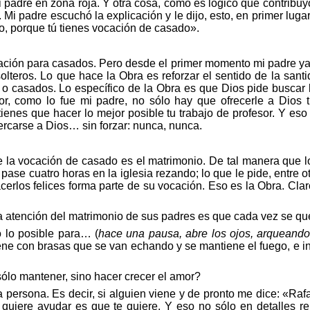
padre en zona roja. Y otra cosa, como es lógico que contribuyó
. Mi padre escuchó la explicación y le dijo, esto, en primer luga
 no, porque tú tienes vocación de casado
»
.
ación para casados. Pero desde el primer momento mi padre ya
solteros. Lo que hace la Obra es reforzar el sentido de la sant
e o casados. Lo espec
ífico
de la Obra es que Dios pide buscar la
or, como lo fue mi padre, no sólo hay que ofrecerle a Dios t
ienes que hacer lo mejor posible tu trabajo de profesor. Y eso 
cercarse a Dios… sin forzar: nunca, nunca.
e la vocación de casado es el matrimonio. De tal manera que 
e pase cuatro horas en la iglesia rezando; lo que le pide, entre
hacerlos felices forma parte de su vocación. Eso es la Obra. C
 atención del matrimonio de sus padres es que cada vez se que
o lo posible para… (
hace una pausa, abre los ojos, arqueando 
tiene con brasas que se van echando y se mantiene el fuego, e in
 sólo mantener, sino hacer crecer el amor?
ra persona. Es decir, si alguien viene y de pronto me dice:
«
Rafa
y te quiere ayudar es que te quiere. Y eso no sólo en detalles r