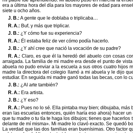
era a última hora del día para los mayores de edad para enseñ
siete u ocho
añ
os.
J. B.:
A gente que le doblaba o triplicaba…
R. A.:
Buf
, y
má
s que triplicar.
J. B.:
¿Y cómo fue su experiencia?
R. A.:
É
l estaba feliz de ver cómo podía hacerlo.
J. B.:
¿Y ahí cree que nació
la vocaci
ón
de su padre?
R. A.:
Claro, es que
é
l la heredó del abuelo con cosas c
arraigada.
La familia de mi madre era desde el punto de vis
abuela no pudo enviar a la escuela a sus otros cuatro hijos
madre la directora del colegio llamó a mi abuela y le dijo q
estudiar. En seguida mi madre ganó todas las becas, con lo 
J. B.:
¿Al arte
tambi
é
n?
R. A.:
Era artista.
J. B.:
¿Y eso?
R. A.:
Pues no lo s
é
. Ella pintaba muy bien; dibujaba, más
eran las escuelas entonces, qui
é
n har
ía
eso ahora) hacer un d
que tu madre o tu tía te haga los dibujos; tienes que hacerlos
delante de mí misma
»
. Mi madre lo clavó
exacto. Se qued
ó
bo
La verdad que las dos familias eran
buení
simas.
Otro factor 