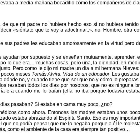
levaba a media mañana bocadillo como los compañeros de clas
 de que mi padre no hubiera hecho eso si no hubiera tenido la
 decir
«
si
é
ntate
que te voy a
adoctrinar..
»
, no. Hombre, otra c
que sus padres les educaban amorosamente en la
virtud
pero de
 se ayudan por supuesto y se enseñan mutuamente, aprenden e
 supo lo que era… muchas cosas, pero una, la dignidad, en me
 justo. Pero como le dijo mi madre un día a mi hermana Nieves
ce pocos meses
Tomá
s Alvira.
Vida de un educador
. Les gustaba 
sta dónde no, y cuando tiene que ser que no y cómo lo preparas
Ellos rezaban todos los días por nosotros, que no es ninguna b
ía era cuando me lo traían (ella no iba porque todavía esta
 d
ías
pasaban? Si estaba en cama muy poco, ¿
no?
m
é
dicos
como ahora. Entonces las madres estaban unos pocos d
izado estaba abrazando al Espí
ritu Santo.
Eso es muy important
é
l que no podía pensar que me lo negaba porque a
é
l le moles
s, como el ambiente de la casa era siempre tan positivo…