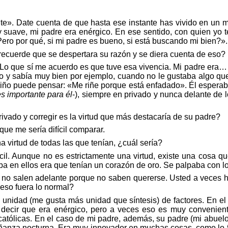
te
»
. Date cuenta de que hasta ese instante has vivido en un m
 suave, mi padre era en
é
rgico
. En ese sentido, con quien yo 
Pero por
qu
é
, si mi padre es bueno, si está buscando mi bien?
»
.
ecuerde que se despertara su razón y se diera cuenta de eso?
 Lo que sí me acuerdo es que tuve esa vivencia. Mi padre era
ido y sabía muy
bien
por ejemplo, cuando no le gustaba algo qu
niño puede pensar:
«
Me riñe porque está enfadado
»
.
É
l esperab
es
importante para
é
l
-), siempre en privado y nunca delante de
vado y corregir es la virtud que
má
s destacar
ía
de su padre?
s que me
serí
a dif
í
cil comparar.
a virtud de todas las que tenían, ¿
cu
á
l
ser
í
a?
cil. Aunque no es estrictamente una virtud, existe una cosa 
ba en ellos era que
tení
an un coraz
ón
de oro.
Se palpaba con l
no salen adelante porque no saben quererse. Usted a veces ha
 eso fuera lo normal?
unidad (me gusta más unidad que síntesis) de factores. En el
e decir que era en
é
rgico
, pero a veces eso es muy convenien
católicas. En el caso de mi padre, además, su padre (mi abue
anza nocturna. Era muy innovador en muchas cosas, como lo fu