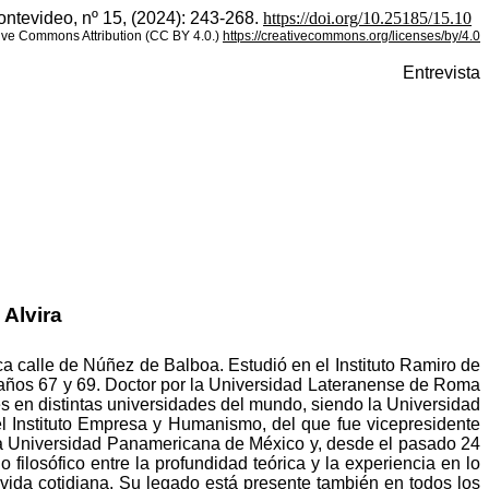
ntevideo, nº 15, (2024): 243-268.
https://doi.org/10.25185/15.
10
ve Commons Attribution (CC BY 4.0.)
https://creativecommons.org/licenses/by/4.0
Entrevista
 Alvira
ca calle de Núñez de Balboa. Estudió en el Instituto Ramiro de
os años 67 y 69. Doctor por la Universidad Lateranense de Roma
ses en distintas universidades del mundo, siendo la Universidad
el Instituto Empresa y Humanismo, del que fue vicepresidente
r la Universidad Panamericana de México y, desde el pasado 24
filosófico entre la profundidad teórica y la experiencia en lo
vida cotidiana. Su legado está presente también en todos los