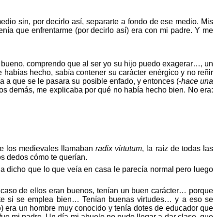
edio sin, por decirlo así, separarte a fondo de ese medio. Mis
tenía que enfrentarme (por decirlo así) era con mi padre. Y me
… bueno, comprendo que al ser yo su hijo puedo exagerar…, un
e habías hecho, sabía contener su
cará
cter
ené
rgico
y no reñir
a a que se le pasara su posible enfado, y entonces (-
hace una
 los demás, me explicaba por
qu
é
no había hecho bien. No era:
que los medievales llamaban
radix
virtutum
, la ra
íz
de todas las
os dedos cómo te querían.
 dicho que lo que veía en casa le parecía normal pero luego
 caso de ellos eran buenos, tenían un buen
cará
cter
… porque
te si se emplea bien… Tenían buenas virtudes… y a eso se
lo) era un hombre muy conocido y tenía dotes de educador que
e mi padre. Un día mi abuelo no pudo llegar a dar clase, que