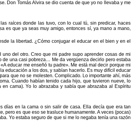
e. Don Tomás Alvira se dio cuenta de que yo no llevaba y me
s raíces donde las tuvo, con lo cual tú, sin predicar, haces
osa es que ya seas muy amigo, entonces sí, ya mano a mano,
sde la libertad. ¿Cómo conjugar el educar en el bien y en el
l uno del otro. Creo que mi padre supo aprender cosas de mi
dio de una casi pobreza… Me da vergüenza
decirlo
pero estaba
:
«
A educar me enseñó tu padre
»
. Me está mal decir porque mi
la educación a los dos, y sabían hacerlo. Es muy difícil educar
 para que no se molesten. Complicado. Lo importante ahí, más
roma. Cuando habían tenido cada hijo, que tuvieron nueve, lo
ba en cama). Yo lo abrazaba y sabía que abrazaba al Espí
ritu
ías en la cama o sin salir de casa. Ella decía que era tan
e, pero es que eso se trasluce humanamente. A veces (pocas)
taba. Yo estaba seguro de que si me lo negaba
tení
a una raz
ón