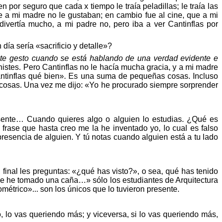
por seguro que cada x tiempo le traía peladillas; le traía las
e a mi madre no le gustaban; en cambio fue al cine, que a mi
ivertía mucho, a mi padre no, pero iba a ver Cantinflas por
n
dí
a ser
ía
«
sacrificio y detalle
»
?
ste gesto cuando se está hablando de una verdad evidente e
histes. Pero Cantinflas no le hacía mucha gracia, y a mi madre
ntinflas
qu
é bien
»
. Es una suma de pequeñas cosas. Incluso
cosas. Una vez me dijo:
«
Yo he procurado siempre sorprender
sente… Cuando quieres algo o alguien lo estudias. ¿
Qu
é
es
frase que hasta creo me la he inventado yo, lo cual es falso
resencia de alguien. Y tú notas cuando alguien está a tu lado
 final les preguntas: «¿
qu
é
has visto?
»
, o sea,
qu
é
has tenido
 me he tomado una caña…» sólo los estudiantes de Arquitectura
om
é
trico»
... son los únicos que lo tuvieron presente.
, lo vas queriendo más; y viceversa, si lo vas queriendo más,