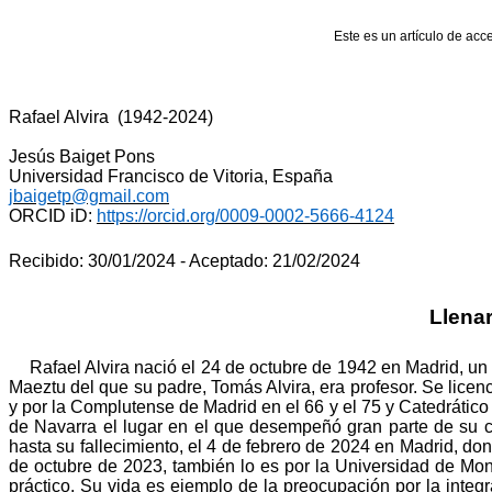
Este es un
artículo
de
acc
Rafael
Alvira
(
1942-2024)
Jesús
Baiget
Pons
Universidad Francisco de Vitoria, España
jbaigetp@gmail.com
ORCID
iD
:
https://orcid.org/0009-0002-5666-4124
Recibido: 30/01/2024 - Aceptado: 21/02/2024
Llenar
Rafael Alvira nació el 24 de octubre de 1942 en Madrid, un
Maeztu del que su padre, Tomás Alvira, era profesor. Se licen
y por la Complutense de Madrid en el 66 y el 75 y Catedrático 
de Navarra el lugar en el que desempeñó gran parte de su ca
hasta su fallecimiento, el 4 de febrero de 2024 en Madrid, d
de octubre de 2023, también lo es por la Universidad de Monte
práctico. Su vida es ejemplo de la preocupación por la inte