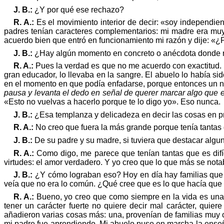
J. B.:
¿Y por
qu
é
ese rechazo?
R. A.:
Es el movimiento interior de decir:
«
soy independien
padres tenían caracteres complementarios: mi madre era muy
acuerdo bien que entró en funcionamiento mi razón y dije: «¿
J. B.:
¿Hay algún momento en concreto o
an
é
cdota
donde r
R. A.:
Pues la verdad es que no me acuerdo con exactitud.
gran educador, lo llevaba en la sangre. El abuelo lo había s
en el momento en que podía enfadarse, porque entonces un 
pausa y levanta el dedo en señal de querer marcar algo
que 
«
Esto no vuelvas a hacerlo porque te lo digo yo
»
. Eso nunca.
J. B.:
¿Esa templanza y delicadeza en decir las cosas en pri
R. A.:
No creo que fuera la más grande porque tenía tanta
J. B.:
De su padre y su madre, si tuviera que destacar algun
R. A.:
Como digo, me parece que tenían tantas que es difí
virtudes: el amor verdadero. Y yo creo que lo que más se nota
J. B.:
¿Y cómo lograban eso? Hoy en día hay familias que 
veía que no era lo común. ¿
Qu
é
cree que es lo que hacía que
R. A.:
Bueno, yo creo que como siempre en la vida es una 
tener un carácter fuerte no quiere decir mal carácter, quier
añadieron varias cosas
má
s: una, proven
ían
de familias muy 
mi padre fue aprendiendo. Mi abuelo puso en marcha la enseñ