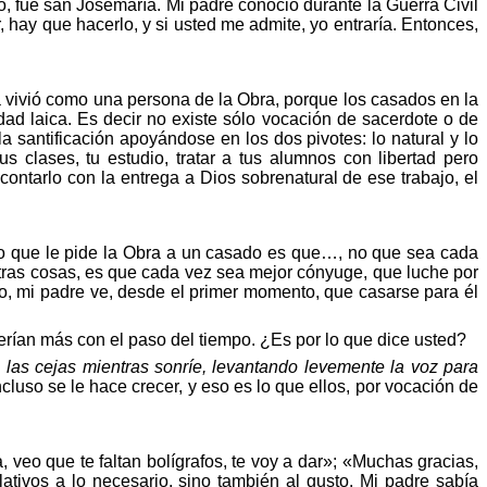
, fue san Josemaría. Mi padre conoció durante la Guerra Civil
r, hay que hacerlo, y si usted me admite, yo
entrarí
a.
Entonces,
 vivió como una persona de la Obra, porque los casados en la
idad laica. Es
decir
no existe sólo vocación de sacerdote o de
 santificación apoyándose en los dos pivotes: lo natural y lo
us clases, tu estudio, tratar a tus alumnos con
libertad
pero
contarlo con la entrega a Dios sobrenatural de ese trabajo, el
lo que le pide la Obra a un casado es que…, no que sea cada
 otras cosas, es que cada vez sea mejor cónyuge, que luche por
laro, mi padre ve, desde el primer momento, que casarse para
é
l
rían más con el paso del tiempo. ¿Es por lo que dice usted?
las cejas mientras sonríe, levantando levemente la voz para
cluso se le hace crecer, y eso es lo que ellos, por vocación de
, veo que te faltan bolígrafos, te voy a dar
»
;
«
Muchas gracias,
elativos a lo necesario, sino
tambi
é
n al gusto.
Mi padre sabía