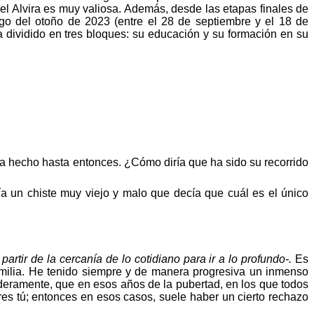
fael Alvira es muy valiosa. Además, desde las etapas finales de
go del otoño de 2023 (entre el 28 de septiembre y el 18 de
 dividido en tres bloques: su educación y su formación en su
ha hecho hasta entonces. ¿
Có
mo dir
ía
que ha sido su recorrido
a un chiste muy viejo y malo que decía que cuál es el único
artir de la cercanía de lo cotidiano para ir a lo profundo-.
Es
ilia. He tenido siempre y de manera progresiva un inmenso
aderamente,
que
en esos años de la pubertad, en los que todos
es tú; entonces en esos casos, suele haber un cierto rechazo