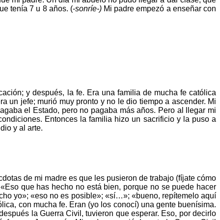
que tenía 7 u 8
añ
os. (-
sonríe-)
Mi padre empezó a enseñar con
ucación; y
despu
é
s, la fe. Era una familia de mucha fe cató
lica
era un jefe; murió muy pronto y no le dio tiempo a ascender. Mi
pagaba el Estado, pero no pagaba
má
s a
ñ
os.
Pero al llegar mi
ndiciones. Entonces la familia hizo un sacrificio y la puso a
io y al arte.
cdotas
de mi madre es que les pusieron de trabajo (fíjate cómo
:
«
Eso que has hecho no está bien, porque no se puede hacer
echo yo
»
;
«
eso no es posible
»
;
«
sí…»;
«
bueno, repítemelo aquí
ólica, con mucha fe. Eran (yo los conocí) una gente buenísima.
despu
é
s la Guerra Civil, tuvieron que esperar. Eso, por decirlo