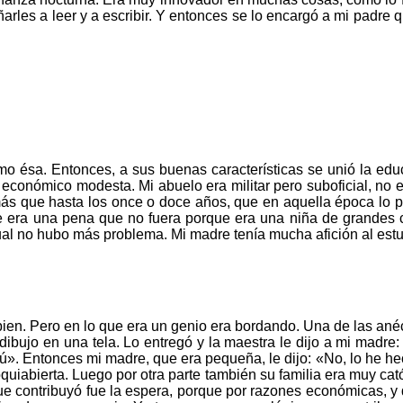
arles a leer y a escribir. Y entonces se lo encargó a mi padre 
omo
é
sa.
Entonces, a sus buenas características se unió la ed
ta económico modesta. Mi abuelo era
militar
pero suboficial, no 
 más que hasta los once o doce años, que en aquella
é
poca lo 
ue era una pena que no fuera porque era una niña de grandes co
cual no hubo
má
s problema. Mi madre ten
ía
mucha afición al estud
 bien. Pero en lo que era un genio era bordando. Una de las
an
é
ibujo en una tela. Lo entregó y la maestra le dijo a mi madre
 tú». Entonces mi madre, que era pequeña, le dijo:
«
No, lo he h
quiabierta. Luego por otra parte
tambi
é
n su familia era muy cat
que contribuyó fue la espera, porque por razones económicas, y