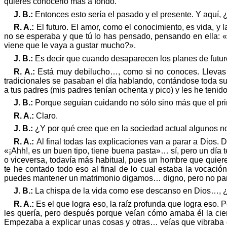
quieres conocerlo
má
s a fondo.
J. B.:
Entonces esto sería el pasado y el presente. Y aquí, 
R. A.:
El futuro. El amor, como el conocimiento, es vida, y 
no se esperaba y que tú lo has pensado, pensando en ella: 
viene que le vaya a gustar mucho?
»
.
J. B.:
Es decir que cuando desaparecen los planes de futuro
R. A.:
Está muy debilucho…, como si no conoces. Llevas
tradicionales se pasaban el día hablando, contándose toda s
a tus padres (mis padres tenían ochenta y pico) y les he tenid
J. B.:
Porque seguían cuidando no
só
lo sino m
ás
que el pr
R. A.:
Claro.
J. B.:
¿Y por
qu
é
cree que en la sociedad actual algunos 
R. A.:
Al final todas las explicaciones van a parar a Dios. 
«¡
Ahh
!, es un buen tipo, tiene buena
pasta
»
…
sí, pero un día
o viceversa, todavía más habitual, pues un hombre que quiere 
te he contado todo eso al final de lo cual estaba la vocació
puedes mantener un matrimonio digamos… digno, pero no para t
J. B.:
La chispa de la vida como ese descanso en Dios…, 
R. A.:
Es el que logra eso, la raíz profunda que logra eso. 
les
quer
ía
, pero
despu
é
s porque veían cómo amaba
é
l la c
Empezaba a explicar unas cosas y otras… veías que vibraba c