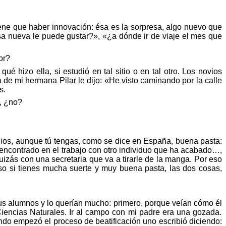
tiene que haber
innovació
n:
é
sa
es la sorpresa, algo nuevo que
sa nueva le puede gustar?
»
, «¿
a d
ónde
ir de viaje el mes que
or?
,
qu
é
hizo ella, si estudió en tal sitio o en tal otro. Los novios
 de mi hermana Pilar le dijo:
«
He visto caminando por la calle
s.
, ¿
no?
ta Dios, aunque tú tengas, como se dice en España, buena pasta:
 encontrado en el trabajo con otro individuo que ha acabado…,
uizás con una secretaria que va a tirarle de la manga. Por eso
uso si tienes mucha suerte y muy buena pasta, las dos cosas,
us alumnos y lo querían mucho: primero, porque veían
có
mo
él
 Ciencias Naturales. Ir al campo con mi padre era una gozada.
do empezó el proceso de beatificación uno escribió diciendo: