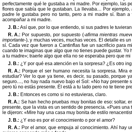
perfectamente
qu
é
le gustaba a mi madre. Por ejemplo, las pe
flores que sabía que le gustaban. La llevaba… Por ejemplo, 
padre le
gustaba
pero no tanto, pero a mi madre sí. Iban a 
acompañar a mi madre.
J. B.:
Así que, por lo que entiendo, si sus padres le tuviera
R. A.:
Por supuesto, por supuesto (-
afirma mientras muev
importante
-), y muchas veces, muchas veces. El detalle es un
sí. Cada vez que fueron a Cantinflas fue un sacrificio para 
cuando te imaginas que algo que no tienes puede gustar. Yo
a tu madre
»
; traerle algo que ella no se esperaba pero que mi 
J. B.:
¿Y por
qu
é
esa atención en la sorpresa? ¿Es otro ing
R. A.:
Porque el ser humano necesita la sorpresa. Mira e
estudiar? Ver lo que ya tiene, es decir, su pasado, porque y
seguro…, no hay nada nuevo bajo el Sol:
«
No hay presente s
pero tú no está
s presente.
É
l está a tu lado pero no te tiene pr
J. B.:
Entonces es como si no estuvieras, claro.
R. A.:
Se han hecho pruebas muy bonitas de eso: soltar, entr
presente, que la vista es un sentido de presencia.
«
Pues
una t
le dijeron:
«
Mire hay una casa muy bonita de estilo renacentis
J. B.:
¿Y eso es por el conocimiento o por el amor?
R. A.:
Por el amor, que empuja al conocimiento. Ahí hay 