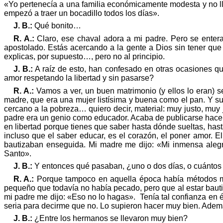
«
Yo pertenecí
a a una familia econ
ómicamente
modesta y no l
empezó a traer un bocadillo todos los días
»
.
J. B.:
Qu
é
bonito…
R. A.:
Claro, ese chaval adora a mi padre. Pero se entera
apostolado. Estás acercando a la gente a Dios sin tener que
explicas, por supuesto…, pero no al principio.
J. B.:
A raíz de esto, han confesado en otras ocasiones 
amor respetando la libertad y sin pasarse?
R. A.:
Vamos a ver, un buen matrimonio (y ellos lo eran)
madre, que era una mujer listísima y buena como el pan. Y
cercano a la pobreza… quiero decir, material: muy justo, muy
padre era un genio como educador. Acaba de publicarse ha
en libertad porque tienes que saber hasta dónde sueltas, ha
incluso que el saber educar, es el corazón, el poner amor. 
bautizaban enseguida. Mi madre me dijo:
«
Mi inmensa alegr
Santo
»
.
J. B.:
Y entonces
qu
é
pasaban, ¿
uno o dos d
í
as, o cu
á
ntos
R. A.:
Porque tampoco en aquella
é
poca había m
é
todos 
pequeño que todavía no había pecado, pero que al estar baut
mi padre me dijo:
«
Eso no lo hagas
»
. Tenía tal confianza en
seria
para decirme que no. Lo supieron hacer muy bien. Ademá
J. B.:
¿Entre los hermanos se llevaron muy bien?