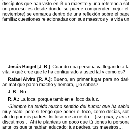
discípulos que han visto en él un maestro y una referencia sob
un proceso es desde donde se puede comprender mejor el co
noviembre) se enmarca dentro de una reflexión sobre el pape
familia; cuestiones relacionadas con sus maestros y la vida univ
Jesús
Baiget
[J. B.]:
Cuando una persona va llegando a la 
vital y
qu
é
cree que le ha configurado a usted tal y como es?
Rafael Alvira [R. A.]:
Bueno, en primer
lugar
para no darl
animal que paren macho y hembra, ¿lo sabes?
J. B.:
No.
R. A.:
La foca, porque
tambi
é
n el foco da luz.
-Siempre ha tenido mucho sentido del humor que ha sabido ut
muy malo, pero si tengo que poner el foco, como decías, sob
afecto por mis padres. Incluso me acuerdo… (-
se para, y tras
discutimos… Ahí te planteas un poco que tú tienes tu person
ante los que te habían educado: tus padres, tus maestros…