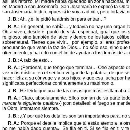
así
, les
reforz
ó
. Mi madre había quedado en zona nacional, mi 
en Madrid a san
Josemarí
a. San Josemar
ía
le explicó la Obra
san Josemaría le dijo,
«
pues sí te voy a admitir, pero todavía
J. B.:
Ah, ¿él le pidió la
admisió
n para entrar
…
?
R. A.:
En general, no sabía… y todavía no hay una organiz
Obra viven, desde el punto de vista espiritual, igual que los 
religioso, sino
tambi
é
n de laico; y dentro de los laicos, c
é
lib
sobrenatural. Tienes que vivir… por ejemplo, si eres profes
procurando que vean la faz de Dios…
no s
ólo
eso, sino que t
ofrecimiento, y hacerlo con el fin de ayudar a los demás de a
J. B.:
A raíz de esto…
R. A.:
¡Perdona!, que tengo que terminar… Otro aspecto d
vez más místico, en el sentido vulgar de la palabra, de que s
hacer feliz a su cónyuge y a sus hijos, y que esa lucha por 
significaba perfeccionar continuamente su matrimonio.
J. B.:
He le
ído
que una de las cosas que más les llamaba la
R. A.:
Claro, absolutamente. Ellos ponían de su parte tod
marcar la siguiente palabra
-) ¡con detalles!; el fuego se man
la Obra, intentaron siempre.
J. B.:
¿Y por
qu
é
los detalles son tan importantes para, no
R. A.:
Porque el detalle implica que tú estás atento a la ot
no me había dado cuenta
»
. Se fija en ti. Si se fija en ti 