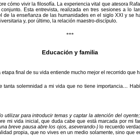
re cómo vivir la filosofía. La experiencia vital que atesora Ra
njunto. Esta entrevista, realizada en tres sesiones a lo lar
l de la enseñanza de las humanidades en el siglo XXI y se ha
ersitaria y, por último, la relación maestro-discípulo.
***
Educación y familia
etapa final de su vida entiende mucho mejor el recorrido que 
e tanta solemnidad a mi vida que no tiene importancia… Habí
ilizar para introducir temas y captar la atención del oyente; p
re mi vida inicial,
que
duda cabe que está marcada por mi fam
 una breve pausa abre los ojos, aseverando-)
lo recuerdo verd
alidad propia, que no vives en un medio solamente, sino que er