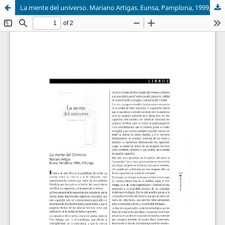
La mente del universo. Mariano Artigas. Eunsa, Pamplona, 1999, 405 págs.