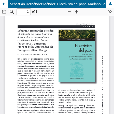
Sebastián Hernández Méndez. El activista del papa. Mariano Soler y el internacionalismo católico en América Latina (1846-1908). Zaragoza, Prensas de la Universidad de Zaragoza, 2025, 465 pp.