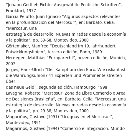
“Johann Gottlieb Fichte. Ausgewählte Politische Schriften”,
Frankfurt, 1977
García Peluffo, Juan Ignacio “Algunos aspectos relevantes
en la profundización del Mercosur”, en: Barbato, Celia,
“Mercosur, una
estrategía de desarrollo. Nuevas miradas desde la economía
y la política”, pp. 59-68, Montevideo, 2000
Görtemaker, Manfred “Deutschland im 19. Jahrhundert.
Entwicklungslinien”, tercera edición, Bonn, 1989
Herdegen, Matthias “Europarecht”, novena edición, Munich,
2007
Jörges, Hans-Ulrich “Der Kampf um den Euro. Wie riskant ist
die Währungsunion? 41 Experten und Prominente streiten
über
das neue Geld”, segunda edición, Hamburgo, 1998
Lavagna, Roberto “Mercosur: Zona de Libre Comercio o Àrea
de Decisiones Brasileña”, en: Barbato, Celia, “Mercosur, una
estrategía de desarrollo. Nuevas miradas desde la economía
y la política”, pp. 29-38, Montevideo, 2000
Magariños, Gustavo (1991) “Uruguay en el Mercosur”,
Montevideo, 1991
Magariños, Gustavo (1994) “Comercio e integración. Mundo