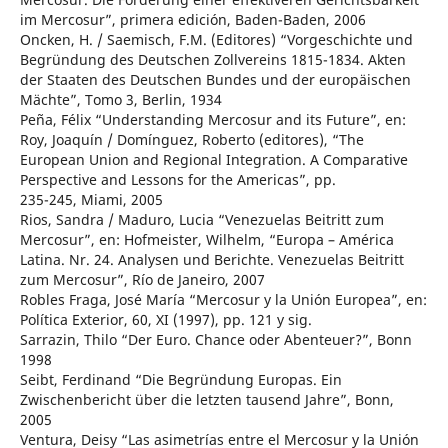
im Mercosur”, primera edición, Baden-Baden, 2006
Oncken, H. / Saemisch, F.M. (Editores) “Vorgeschichte und
Begründung des Deutschen Zollvereins 1815-1834. Akten
der Staaten des Deutschen Bundes und der europäischen
Mächte”, Tomo 3, Berlin, 1934
Peña, Félix “Understanding Mercosur and its Future”, en:
Roy, Joaquín / Domínguez, Roberto (editores), “The
European Union and Regional Integration. A Comparative
Perspective and Lessons for the Americas”, pp.
235-245, Miami, 2005
Rios, Sandra / Maduro, Lucia “Venezuelas Beitritt zum
Mercosur”, en: Hofmeister, Wilhelm, “Europa – América
Latina. Nr. 24. Analysen und Berichte. Venezuelas Beitritt
zum Mercosur”, Río de Janeiro, 2007
Robles Fraga, José María “Mercosur y la Unión Europea”, en:
Política Exterior, 60, XI (1997), pp. 121 y sig.
Sarrazin, Thilo “Der Euro. Chance oder Abenteuer?”, Bonn
1998
Seibt, Ferdinand “Die Begründung Europas. Ein
Zwischenbericht über die letzten tausend Jahre”, Bonn,
2005
Ventura, Deisy “Las asimetrías entre el Mercosur y la Unión