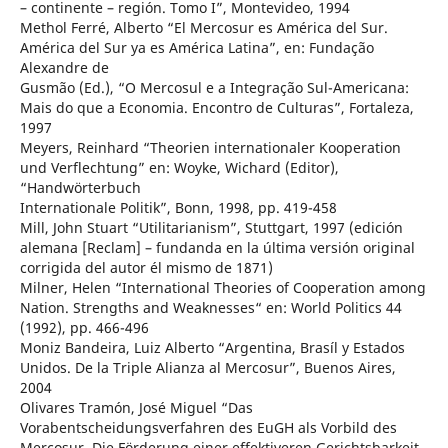
– continente – región. Tomo I”, Montevideo, 1994
Methol Ferré, Alberto “El Mercosur es América del Sur.
América del Sur ya es América Latina”, en: Fundação
Alexandre de
Gusmão (Ed.), “O Mercosul e a Integração Sul-Americana:
Mais do que a Economia. Encontro de Culturas”, Fortaleza,
1997
Meyers, Reinhard “Theorien internationaler Kooperation
und Verflechtung” en: Woyke, Wichard (Editor),
“Handwörterbuch
Internationale Politik”, Bonn, 1998, pp. 419-458
Mill, John Stuart “Utilitarianism”, Stuttgart, 1997 (edición
alemana [Reclam] – fundanda en la última versión original
corrigida del autor él mismo de 1871)
Milner, Helen “International Theories of Cooperation among
Nation. Strengths and Weaknesses“ en: World Politics 44
(1992), pp. 466-496
Moniz Bandeira, Luiz Alberto “Argentina, Brasíl y Estados
Unidos. De la Triple Alianza al Mercosur”, Buenos Aires,
2004
Olivares Tramón, José Miguel “Das
Vorabentscheidungsverfahren des EuGH als Vorbild des
Mercosur. Die Förderung einer effektiveren Gerichtsbarkeit