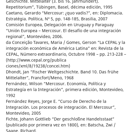
Geschichte. Mittelalter (3. bis 16. Jahrhundert).
Repetitorium”, Tübingen, Basel, décima edición, 1995
Caetano, Gerardo “Mercosur: ¿quo vadis?”, en: Diplomacia.
Estratégia. Política, Nº 5, pp. 148-185, Brasilia, 2007
Comisión Europea, Delegación en Uruguay y Paraguay
“Unión Europea – Mercosur. El desafío de una integración
regional”, Montevideo, 2006.
da Conceição Tavares, Maria / Gomes, Gerson “La CEPAL y la
integración económica de América Latina” en: Revista de la
CEPAL, Número extraordinario, Octubre 1998 – pp. 213-228 –
(http://www.cepal.org/publica
ciones/xml/8/19238/concei.htm)
Dhondt, Jan “Fischer Weltgeschichte. Band 10. Das frühe
Mittelalter”, Francfort/Meno, 1968
Fernández, Wilson “Mercosur. Economía, Política y
Estrategía en la Integración”, primera edición, Montevideo,
1992
Fernández Reyes, Jorge E. “Curso de Derecho de la
Integración. Los procesos de integración. El Mercosur”,
Montevideo, 2005
Fichte, Johann Gottlieb “Der geschloßne Handelsstaat”
(publicado por primera vez en 1800), en: Batscha, Zwi /
Saage, Richard,