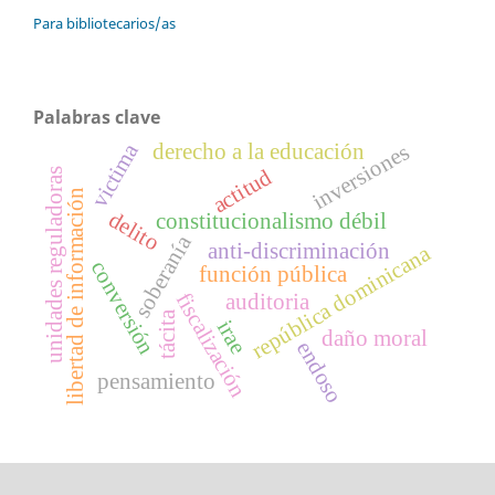
Para bibliotecarios/as
Palabras clave
victima
derecho a la educación
inversiones
actitud
unidades reguladoras
libertad de información
delito
constitucionalismo débil
soberanía
anti-discriminación
república dominicana
conversión
función pública
fiscalización
auditoria
tácita
irae
daño moral
endoso
pensamiento