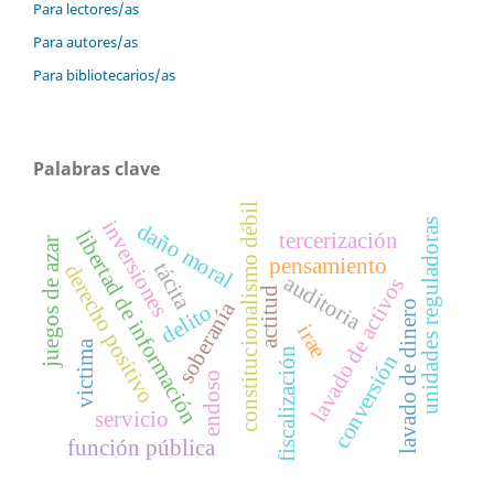
Para lectores/as
Para autores/as
Para bibliotecarios/as
Palabras clave
constitucionalismo débil
unidades reguladoras
inversiones
daño moral
libertad de información
tercerización
juegos de azar
pensamiento
tácita
derecho positivo
auditoria
lavado de activos
actitud
soberanía
lavado de dinero
delito
irae
victima
fiscalización
conversión
endoso
servicio
función pública