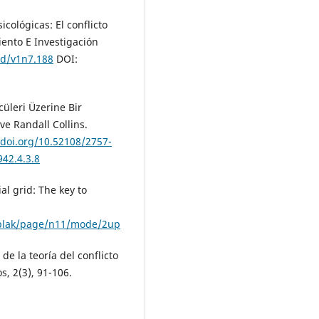
icológicas: El conflicto
iento E Investigación
ad/v1n7.188
DOI:
üleri Üzerine Bir
ve Randall Collins.
/doi.org/10.52108/2757-
942.4.3.8
al grid: The key to
00blak/page/n11/mode/2up
de la teoría del conflicto
s, 2(3), 91-106.