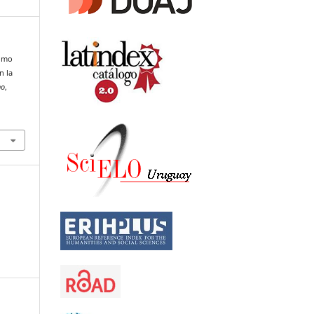
como
n la
ho
,