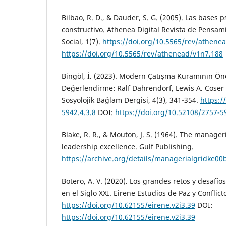
Bilbao, R. D., & Dauder, S. G. (2005). Las bases ps
constructivo. Athenea Digital Revista de Pensam
Social, 1(7).
https://doi.org/10.5565/rev/athene
https://doi.org/10.5565/rev/athenead/v1n7.188
Bi̇ngöl, İ. (2023). Modern Çatışma Kuramının Önc
Değerlendirme: Ralf Dahrendorf, Lewis A. Coser 
Sosyolojik Bağlam Dergisi, 4(3), 341-354.
https:/
5942.4.3.8
DOI:
https://doi.org/10.52108/2757-5
Blake, R. R., & Mouton, J. S. (1964). The manageri
leadership excellence. Gulf Publishing.
https://archive.org/details/managerialgridke
Botero, A. V. (2020). Los grandes retos y desafíos 
en el Siglo XXI. Eirene Estudios de Paz y Conflicto
https://doi.org/10.62155/eirene.v2i3.39
DOI:
https://doi.org/10.62155/eirene.v2i3.39