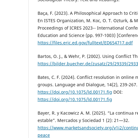
Baça, F. (2023). A Philosophical Approach to Crit
En ISTES Organization, M. Koc, O. T. Ozturk, & M. 
Proceedings of ICRES 2023-- International Conf
Education and Science (pp. 997-1003) [Conferen
https://files.eric.ed.gov/fulltext/ED654717.pdf
Bartos, O. J., & Wehr, P. (2002). Using Conflict T
https://bilder.buecher.de/zusatz/29/29339/293
Bates, C. F. (2024). Conflict resolution in online
groups. Language and Dialogue, 14(2), 239-267.
https://doi.org/10.1075/ld.00171.fig
DOI:
https://doi.org/10.1075/ld.00171.fig
Bayer, R. y Kacowicz A. M. (2025). “La continua r
estable”. Mercados y Sociedad 1 (2): 21—32.
https://www.marketsandsociety.org/v1i2/continu
peace