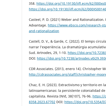
358.
https://doi.org/10.19130/iifl.ecm/62/000x
https://doi.org/10.19130/iifl.ecm/62/000XS001
Casteel, P. D. (2021) Weber and Rationalizatio
Advantage.
https://www.ebsco.com/research-sta
and-rationalization
Castell, D. V., & Garde, C. (2022). El temps circ
narrar l’experiència. La dramatúrgia acumulativ
Sud. Artnodes, 29, 1-10.
https://doi.org/10.7238
DOI:
https://doi.org/10.7238/artnodes.v0i29.39
CDR Associates. (2013, enero 14). Christopher M
http://cdrassociates.org/staff/christopher-moor
Chaz, E. H. (2023). Extractivismo y territorio en 
latinoamericanas: la persistente colonialidad de
capitalista. Revista INVI, 38(107), 76-96.
https://
8358.2023.67702
DOI:
https://doi.org/10.5354/