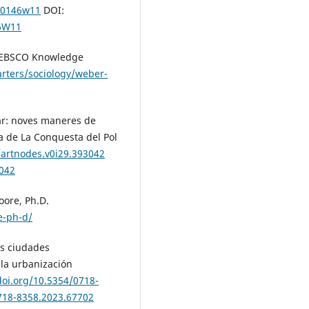
s00146w11
DOI:
46W11
n. EBSCO Knowledge
rters/sociology/weber-
ular: noves maneres de
a de La Conquesta del Pol
/artnodes.v0i29.393042
3042
oore, Ph.D.
e-ph-d/
las ciudades
 la urbanización
doi.org/10.5354/0718-
0718-8358.2023.67702