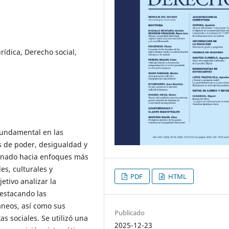
urídica, Derecho social,
 fundamental en las
s de poder, desigualdad y
ionado hacia enfoques más
s, culturales y
PDF
HTML
etivo analizar la
destacando las
áneos, así como sus
Publicado
as sociales. Se utilizó una
2025-12-23