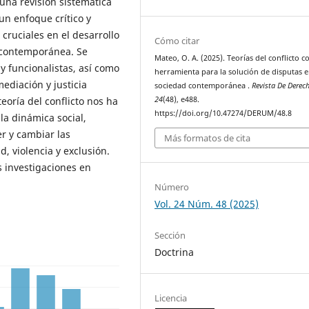
na revisión sistemática
un enfoque crítico y
 cruciales en el desarrollo
Cómo citar
y contemporánea. Se
Mateo, O. A. (2025). Teorías del conflicto 
 y funcionalistas, así como
herramienta para la solución de disputas e
ediación y justicia
sociedad contemporánea .
Revista De Derec
teoría del conflicto nos ha
24
(48), e488.
https://doi.org/10.47274/DERUM/48.8
 la dinámica social,
r y cambiar las
Más formatos de cita
, violencia y exclusión.
s investigaciones en
Número
Vol. 24 Núm. 48 (2025)
Sección
Doctrina
Licencia