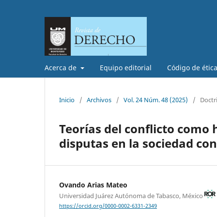
Acerca de
Equipo editorial
Código de étic
Inicio
/
Archivos
/
Vol. 24 Núm. 48 (2025)
/
Doctr
Teorías del conflicto como 
disputas en la sociedad c
Ovando Arias Mateo
Universidad Juárez Autónoma de Tabasco, México
https://orcid.org/0000-0002-6331-2349