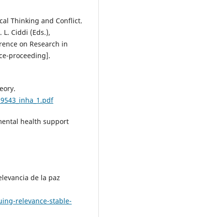
ical Thinking and Conflict.
L. Ciddi (Eds.),
erence on Research in
ce-proceeding].
heory.
39543_inha_1.pdf
 mental health support
elevancia de la paz
ing-relevance-stable-