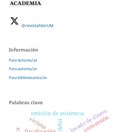
@revistafderUM
Información
Para lectores/as
Para autores/as
Para bibliotecarios/as
Palabras clave
lavado de dinero
omisión de asistencia
conversión
victima
fiscalización