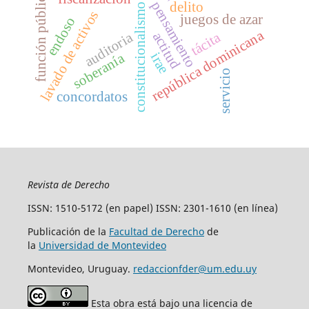
constitucionalismo débil
función pública
pensamiento
delito
lavado de activos
juegos de azar
endoso
república dominicana
actitud
tácita
auditoria
irae
soberanía
servicio
concordatos
Revista de Derecho
ISSN: 1510-5172 (en papel) ISSN: 2301-1610 (en línea)
Publicación de la
Facultad de Derecho
de
la
Universidad de Montevideo
Montevideo, Uruguay.
redaccionfder@um.edu.uy
Esta obra está bajo una licencia de