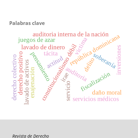
Palabras clave
auditoria interna de la nación
república dominicana
victima
juegos de azar
constitucionalismo débil
lavado de dinero
inversiones
tácita
pensamiento
derecho positivo
soberanía
derecho colectivo
actitud
delito
lavado de activos
auditoria
enajenación
fiscalización
irae
servicio
daño moral
servicios médicos
Revista de Derecho