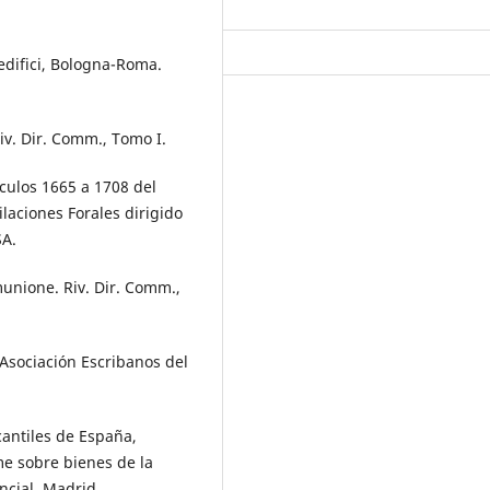
difici, Bologna-Roma.
iv. Dir. Comm., Tomo I.
ículos 1665 a 1708 del
ilaciones Forales dirigido
SA.
munione. Riv. Dir. Comm.,
a Asociación Escribanos del
cantiles de España,
ime sobre bienes de la
encial, Madrid.