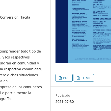
Conversión, Tácita
comprender todo tipo de
 y los respectivos
ntendrán en comunidad y
 la respectiva comunidad,
Pero dichas situaciones
PDF
HTML
as en
 expresa de los comuneros,
l o parcialmente la
Publicado
grafía.
2021-07-30