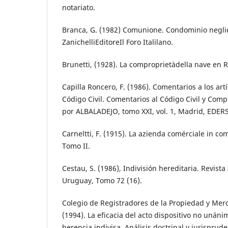
notariato.
Branca, G. (1982) Comunione. Condominio neglie
ZanichelliEditoreIl Foro Italilano.
Brunetti, (1928). La comproprietàdella nave en R
Capilla Roncero, F. (1986). Comentarios a los art
Código Civil. Comentarios al Código Civil y Comp
por ALBALADEJO, tomo XXI, vol. 1, Madrid, EDER
Carneltti, F. (1915). La azienda comérciale in co
Tomo II.
Cestau, S. (1986), Indivisión hereditaria. Revist
Uruguay, Tomo 72 (16).
Colegio de Registradores de la Propiedad y Mer
(1994). La eficacia del acto dispositivo no unán
herencia indivisa. Análisis doctrinal y jurisprud