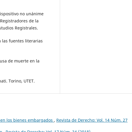
 dispositivo no unánime
 Registradores de la
tudios Registrales.
n las fuentes literarias
ausa de muerte en la
nati. Torino, UTET.
l en los bienes embargados
,
Revista de Derecho: Vol. 14 Núm. 27
io
,
Revista de Derecho: Vol. 17 Núm. 34 (2018)