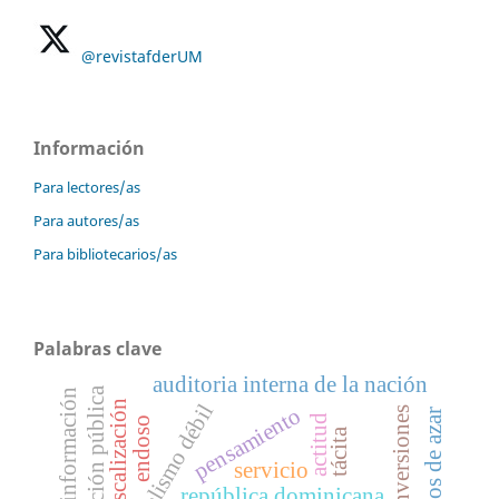
@revistafderUM
Información
Para lectores/as
Para autores/as
Para bibliotecarios/as
Palabras clave
auditoria interna de la nación
función pública
libertad de información
fiscalización
pensamiento
inversiones
juegos de azar
actitud
endoso
tácita
servicio
república dominicana