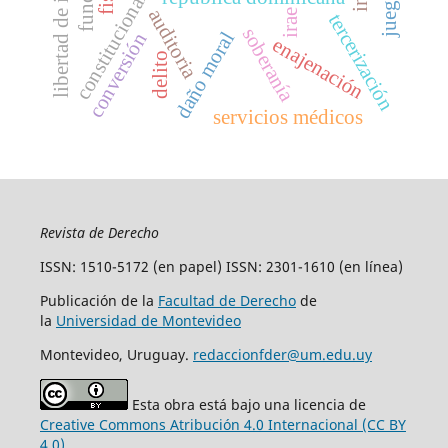
constitucionalismo débil
auditoria
irae
tercerización
soberanía
daño moral
conversión
enajenación
delito
servicios médicos
Revista de Derecho
ISSN: 1510-5172 (en papel) ISSN: 2301-1610 (en línea)
Publicación de la
Facultad de Derecho
de
la
Universidad de Montevideo
Montevideo, Uruguay.
redaccionfder@um.edu.uy
Esta obra está bajo una licencia de
Creative Commons Atribución 4.0 Internacional (CC BY
4.0)
.