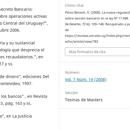
Cómo citar
Secreto Bancario:
Pérez Benech, V. (2008). La nueva regulaci
bre operaciones activas
sobre secreto bancario en la ley Nº 17.948.
co Central del Uruguay?”,
De Derecho
,
7
(14), 109–148. Recuperado a pa
ubre 2006.
de
https://revistas.um.edu.uy/index.php/revi
echo/article/view/783
ia y su sustancial
ología que desprecia el
Más formatos de cita
nes recaudatorios.”, en
7 y ss.
Número
de dinero”, ediciones Del
Vol. 7 Núm. 14 (2008)
ontevideo, 1997.
Sección
los bancos” , en Revista
Tesinas de Masters
3, pág. 163 y ss.
, en La Justicia