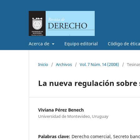
Acerca de
Equipo editorial
Código de étic
Inicio
/
Archivos
/
Vol. 7 Núm. 14 (2008)
/
Tesina
La nueva regulación sobre s
Viviana Pérez Benech
Universidad de Montevideo, Uruguay
Palabras clave:
Derecho comercial, Secreto banc