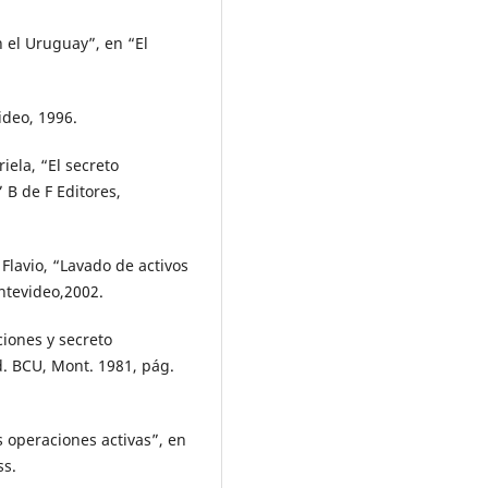
n el Uruguay”, en “El
ideo, 1996.
iela, “El secreto
” B de F Editores,
lavio, “Lavado de activos
ontevideo,2002.
iones y secreto
d. BCU, Mont. 1981, pág.
s operaciones activas”, en
ss.