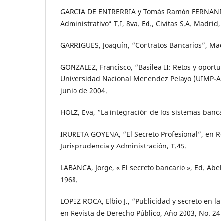
GARCIA DE ENTRERRIA y Tomás Ramón FERNAND
Administrativo” T.I, 8va. Ed., Civitas S.A. Madrid,
GARRIGUES, Joaquín, “Contratos Bancarios”, Mad
GONZALEZ, Francisco, “Basilea II: Retos y oport
Universidad Nacional Menendez Pelayo (UIMP-AP
junio de 2004.
HOLZ, Eva, “La integración de los sistemas banca
IRURETA GOYENA, “El Secreto Profesional”, en R
Jurisprudencia y Administración, T.45.
LABANCA, Jorge, « El secreto bancario », Ed. Abe
1968.
LOPEZ ROCA, Elbio J., “Publicidad y secreto en l
en Revista de Derecho Público, Año 2003, No. 24