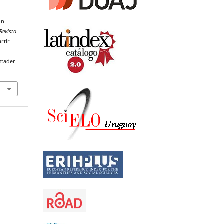
ón
Revista
rtir
stader