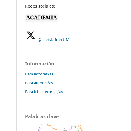
Redes sociales:
@revistafderUM
Información
Para lectores/as
Para autores/as
Para bibliotecarios/as
Palabras clave
victima
irae