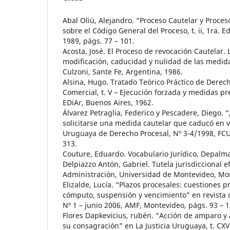
Abal Oliú, Alejandro. “Proceso Cautelar y Proces
sobre el Código General del Proceso, t. ii, 1ra. 
1989, págs. 77 – 101.
Acosta, José. El Proceso de revocación Cautelar.
modificación, caducidad y nulidad de las medida
Culzoni, Sante Fe, Argentina, 1986.
Alsina, Hugo. Tratado Teórico Práctico de Derecho
Comercial, t. V – Ejecución forzada y medidas pr
EDiAr, Buenos Aires, 1962.
Álvarez Petraglia, Federico y Pescadere, Diego. 
solicitarse una medida cautelar que caducó en v
Uruguaya de Derecho Procesal, Nº 3-4/1998, FCU
313.
Couture, Eduardo. Vocabulario Jurídico, Depalma
Delpiazzo Antón, Gabriel. Tutela jurisdiccional ef
Administración, Universidad de Montevideo, Mo
Elizalde, Lucía. “Plazos procesales: cuestiones p
cómputo, suspensión y vencimiento” en revista 
Nº 1 – junio 2006, AMF, Montevideo, págs. 93 – 1
Flores Dapkevicius, rubén. “Acción de amparo y 
su consagración” en La Justicia Uruguaya, t. CXV