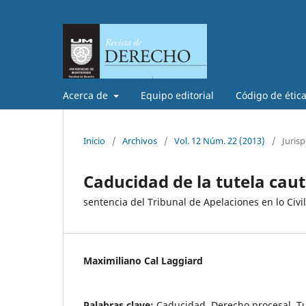
Acerca de
Equipo editorial
Código de étic
Inicio
/
Archivos
/
Vol. 12 Núm. 22 (2013)
/
Juris
Caducidad de la tutela caut
sentencia del Tribunal de Apelaciones en lo Civi
Maximiliano Cal Laggiard
Palabras clave:
Caducidad, Derecho procesal, Tu