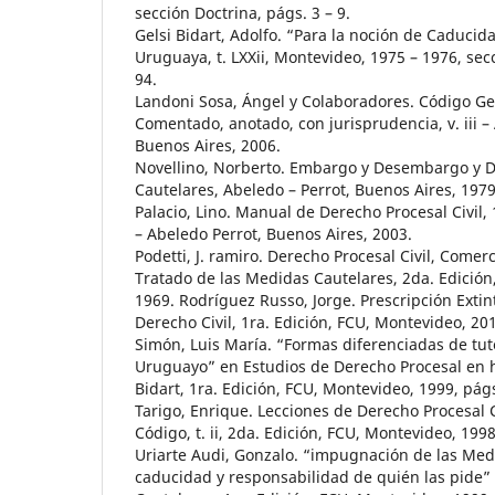
sección Doctrina, págs. 3 – 9.
Gelsi Bidart, Adolfo. “Para la noción de Caducida
Uruguaya, t. LXXii, Montevideo, 1975 – 1976, sec
94.
Landoni Sosa, Ángel y Colaboradores. Código Ge
Comentado, anotado, con jurisprudencia, v. iii – 
Buenos Aires, 2006.
Novellino, Norberto. Embargo y Desembargo y
Cautelares, Abeledo – Perrot, Buenos Aires, 1979
Palacio, Lino. Manual de Derecho Procesal Civil,
– Abeledo Perrot, Buenos Aires, 2003.
Podetti, J. ramiro. Derecho Procesal Civil, Comerci
Tratado de las Medidas Cautelares, 2da. Edición
1969. Rodríguez Russo, Jorge. Prescripción Extin
Derecho Civil, 1ra. Edición, FCU, Montevideo, 20
Simón, Luis María. “Formas diferenciadas de tute
Uruguayo” en Estudios de Derecho Procesal en 
Bidart, 1ra. Edición, FCU, Montevideo, 1999, págs
Tarigo, Enrique. Lecciones de Derecho Procesal 
Código, t. ii, 2da. Edición, FCU, Montevideo, 1998
Uriarte Audi, Gonzalo. “impugnación de las Med
caducidad y responsabilidad de quién las pide