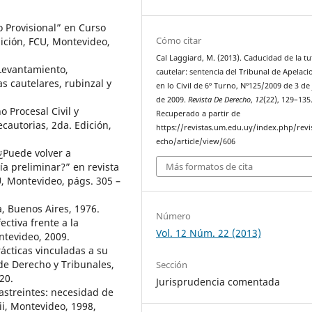
o Provisional” en Curso
Cómo citar
Edición, FCU, Montevideo,
Cal Laggiard, M. (2013). Caducidad de la tu
 Levantamiento,
cautelar: sentencia del Tribunal de Apelaci
s cautelares, rubinzal y
en lo Civil de 6º Turno, Nº125/2009 de 3 de
de 2009.
Revista De Derecho
,
12
(22), 129–135
 Procesal Civil y
Recuperado a partir de
ecautorias, 2da. Edición,
https://revistas.um.edu.uy/index.php/revi
echo/article/view/606
“¿Puede volver a
Más formatos de cita
ía preliminar?” en revista
, Montevideo, págs. 305 –
, Buenos Aires, 1976.
Número
ectiva frente a la
Vol. 12 Núm. 22 (2013)
ntevideo, 2009.
rácticas vinculadas a su
de Derecho y Tribunales,
Sección
20.
Jurisprudencia comentada
astreintes: necesidad de
ii, Montevideo, 1998,