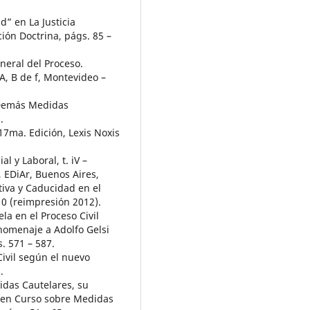
d” en La Justicia
ción Doctrina, págs. 85 –
neral del Proceso.
A, B de f, Montevideo –
 Demás Medidas
.
 17ma. Edición, Lexis Noxis
al y Laboral, t. iV –
, EDiAr, Buenos Aires,
tiva y Caducidad en el
10 (reimpresión 2012).
la en el Proceso Civil
homenaje a Adolfo Gelsi
. 571 – 587.
Civil según el nuevo
.
idas Cautelares, su
” en Curso sobre Medidas