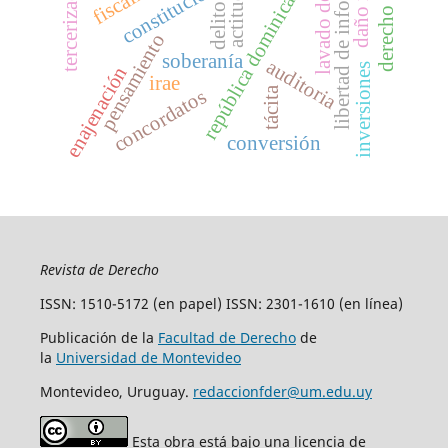
derecho positivo
libertad de información
lavado de dinero
tercerización
república dominicana
actitud
delito
pensamiento
soberanía
auditoria
inversiones
enajenación
irae
tácita
concordatos
conversión
Revista de Derecho
ISSN: 1510-5172 (en papel) ISSN: 2301-1610 (en línea)
Publicación de la
Facultad de Derecho
de
la
Universidad de Montevideo
Montevideo, Uruguay.
redaccionfder@um.edu.uy
Esta obra está bajo una licencia de