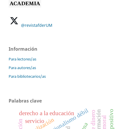
@revistafderUM
Información
Para lectores/as
Para autores/as
Para bibliotecarios/as
Palabras clave
constitucionalismo débil
derecho a la educación
daño moral
fiscalización
servicio