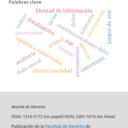
Palabras clave
libertad de información
tercerización
juegos de azar
endoso
tácita
soberanía
delito
fiscalización
constitucionalismo débil
inversiones
república dominicana
actitud
irae
servicio
victima
pensamiento
auditoria
conversión
daño moral
discrecionalidad
Revista de Derecho
ISSN: 1510-5172 (en papel) ISSN: 2301-1610 (en línea)
Publicación de la
Facultad de Derecho
de