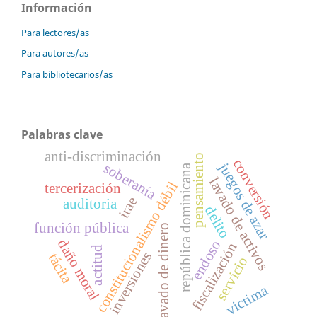
Información
Para lectores/as
Para autores/as
Para bibliotecarios/as
Palabras clave
anti-discriminación
pensamiento
conversión
juegos de azar
soberanía
república dominicana
lavado de activos
constitucionalismo débil
tercerización
irae
auditoria
delito
función pública
lavado de dinero
daño moral
endoso
fiscalización
actitud
inversiones
tácita
servicio
victima