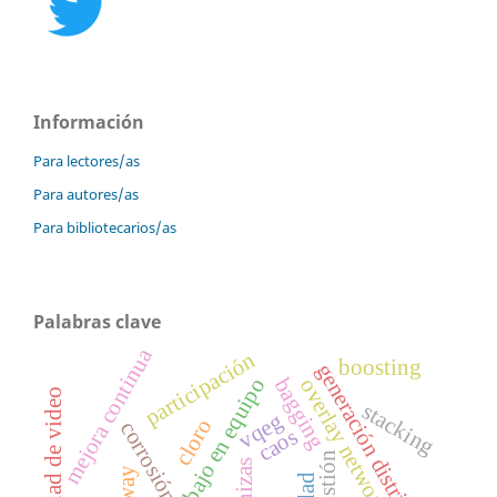
Información
Para lectores/as
Para autores/as
Para bibliotecarios/as
Palabras clave
mejora continua
participación
boosting
generación distribuid
trabajo en equipo
bagging
overlay networks
calidad de video
stacking
vqeg
cloro
corrosión
caos
cenizas