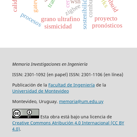
combustión
gateway
sostenibilidad
wsn
zigbee
procesos
proyecto
grano ultrafino
pronósticos
sismicidad
Memoria Investigaciones en Ingeniería
ISSN: 2301-1092 (en papel) ISSN: 2301-1106 (en línea)
Publicación de la
Facultad de Ingeniería
de la
Universidad de Montevideo
Montevideo, Uruguay.
memoria@um.edu.uy
Esta obra está bajo una licencia de
Creative Commons Atribución 4.0 Internacional (CC BY
4.0)
.