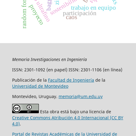
grano ultrafino
bagging
sostenibilidad
random forest
proyecto
trabajo en equipo
participación
caos
Memoria Investigaciones en Ingeniería
ISSN: 2301-1092 (en papel) ISSN: 2301-1106 (en línea)
Publicación de la
Facultad de Ingeniería
de la
Universidad de Montevideo
Montevideo, Uruguay.
memoria@um.edu.uy
Esta obra está bajo una licencia de
Creative Commons Atribución 4.0 Internacional (CC BY
4.0)
.
Portal de Revistas Académicas de la Universidad de