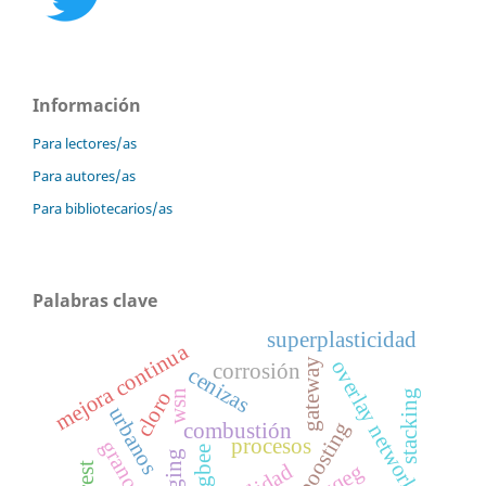
Información
Para lectores/as
Para autores/as
Para bibliotecarios/as
Palabras clave
superplasticidad
mejora continua
overlay networks
gateway
corrosión
cenizas
cloro
stacking
wsn
urbanos
boosting
combustión
procesos
zigbee
vqeg