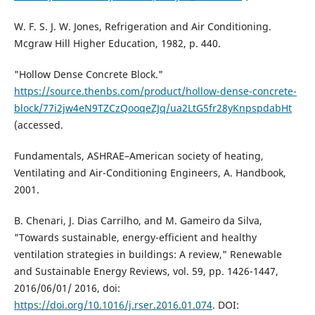
W. F. S. J. W. Jones, Refrigeration and Air Conditioning.
Mcgraw Hill Higher Education, 1982, p. 440.
"Hollow Dense Concrete Block."
https://source.thenbs.com/product/hollow-dense-concrete-
block/77i2jw4eN9TZCzQooqeZJq/ua2LtG5fr28yKnpspdabHt
(accessed.
Fundamentals, ASHRAE–American society of heating,
Ventilating and Air-Conditioning Engineers, A. Handbook,
2001.
B. Chenari, J. Dias Carrilho, and M. Gameiro da Silva,
"Towards sustainable, energy-efficient and healthy
ventilation strategies in buildings: A review," Renewable
and Sustainable Energy Reviews, vol. 59, pp. 1426-1447,
2016/06/01/ 2016, doi:
https://doi.org/10.1016/j.rser.2016.01.074
. DOI: