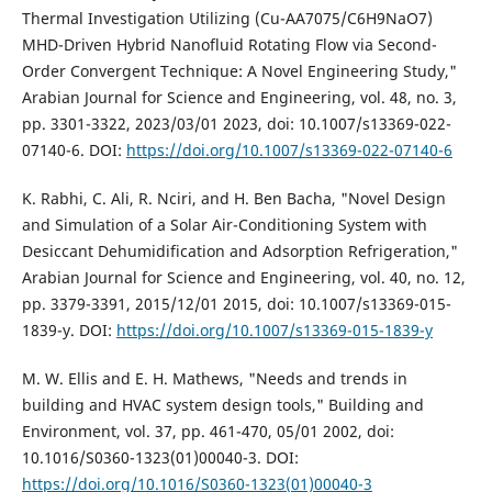
Thermal Investigation Utilizing (Cu-AA7075/C6H9NaO7)
MHD-Driven Hybrid Nanofluid Rotating Flow via Second-
Order Convergent Technique: A Novel Engineering Study,"
Arabian Journal for Science and Engineering, vol. 48, no. 3,
pp. 3301-3322, 2023/03/01 2023, doi: 10.1007/s13369-022-
07140-6. DOI:
https://doi.org/10.1007/s13369-022-07140-6
K. Rabhi, C. Ali, R. Nciri, and H. Ben Bacha, "Novel Design
and Simulation of a Solar Air-Conditioning System with
Desiccant Dehumidification and Adsorption Refrigeration,"
Arabian Journal for Science and Engineering, vol. 40, no. 12,
pp. 3379-3391, 2015/12/01 2015, doi: 10.1007/s13369-015-
1839-y. DOI:
https://doi.org/10.1007/s13369-015-1839-y
M. W. Ellis and E. H. Mathews, "Needs and trends in
building and HVAC system design tools," Building and
Environment, vol. 37, pp. 461-470, 05/01 2002, doi:
10.1016/S0360-1323(01)00040-3. DOI:
https://doi.org/10.1016/S0360-1323(01)00040-3