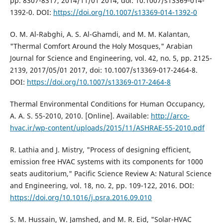
pp. 8307-8317, 2014/11/01 2014, doi: 10.1007/s13369-014-
1392-0. DOI:
https://doi.org/10.1007/s13369-014-1392-0
O. M. Al-Rabghi, A. S. Al-Ghamdi, and M. M. Kalantan,
"Thermal Comfort Around the Holy Mosques," Arabian
Journal for Science and Engineering, vol. 42, no. 5, pp. 2125-
2139, 2017/05/01 2017, doi: 10.1007/s13369-017-2464-8.
DOI:
https://doi.org/10.1007/s13369-017-2464-8
Thermal Environmental Conditions for Human Occupancy,
A. A. S. 55-2010, 2010. [Online]. Available:
http://arco-
hvac.ir/wp-content/uploads/2015/11/ASHRAE-55-2010.pdf
R. Lathia and J. Mistry, "Process of designing efficient,
emission free HVAC systems with its components for 1000
seats auditorium," Pacific Science Review A: Natural Science
and Engineering, vol. 18, no. 2, pp. 109-122, 2016. DOI:
https://doi.org/10.1016/j.psra.2016.09.010
S. M. Hussain, W. Jamshed, and M. R. Eid, "Solar-HVAC