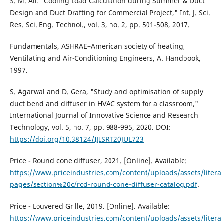
S. M. Ali, "Cooling Load Calculation during Summer & Duct
Design and Duct Drafting for Commercial Project," Int. J. Sci.
Res. Sci. Eng. Technol., vol. 3, no. 2, pp. 501-508, 2017.
Fundamentals, ASHRAE–American society of heating,
Ventilating and Air-Conditioning Engineers, A. Handbook,
1997.
S. Agarwal and D. Gera, "Study and optimisation of supply
duct bend and diffuser in HVAC system for a classroom,"
International Journal of Innovative Science and Research
Technology, vol. 5, no. 7, pp. 988-995, 2020. DOI:
https://doi.org/10.38124/IJISRT20JUL723
Price - Round cone diffuser, 2021. [Online]. Available:
https://www.priceindustries.com/content/uploads/assets/litera
pages/section%20c/rcd-round-cone-diffuser-catalog.pdf
.
Price - Louvered Grille, 2019. [Online]. Available:
https://www.priceindustries.com/content/uploads/assets/litera