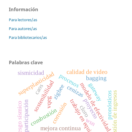
Información
Para lectores/as
Para autores/as
Para bibliotecarios/as
Palabras clave
calidad de video
sismicidad
superplasticidad
procesos
bagging
sostenibilidad
modelo de efectividad
gateway
caos
zigbee
cenizas
gestión de ingresos
pronósticos
vqeg
proyecto
trabajo en equipo
participación
corrosión
riesgo sísmico
cloro
combustión
wsn
mejora continua