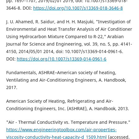
pp. 1697-1707, 2019/02/01 2019, doi: 10.1007/s13369-018-
3646-8. DOI:
https://doi.org/10.1007/s13369-018-3646-8
J. U. Ahamed, R. Saidur, and H. H. Masjuki, "Investigation of
Environmental and Heat Transfer Analysis of Air Conditioner
Using Hydrocarbon Mixture Compared to R-22," Arabian
Journal for Science and Engineering, vol. 39, no. 5, pp. 4141-
4150, 2014/05/01 2014, doi: 10.1007/s13369-014-0961-6.
DOI:
https://doi.org/10.1007/s13369-014-0961-6
Fundamentals, ASHRAE–American society of heating,
Ventilating and Air-Conditioning Engineers, A. Handbook,
2017.
American Society of Heating, Refrigerating and Air-
Conditioning Engineers, Inc. (ASHRAE), A. Handbook, 2013.
"Air - Thermal Conductivity vs. Temperature and Pressure."
https://www.engineeringtoolbox.com/air-properties-
viscosity-conductivity-heat-capacity-d_1509.html
(accessed.