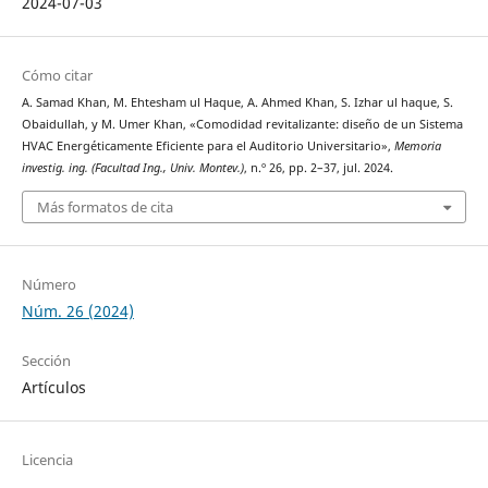
2024-07-03
Cómo citar
A. Samad Khan, M. Ehtesham ul Haque, A. Ahmed Khan, S. Izhar ul haque, S.
Obaidullah, y M. Umer Khan, «Comodidad revitalizante: diseño de un Sistema
HVAC Energéticamente Eficiente para el Auditorio Universitario»,
Memoria
investig. ing. (Facultad Ing., Univ. Montev.)
, n.º 26, pp. 2–37, jul. 2024.
Más formatos de cita
Número
Núm. 26 (2024)
Sección
Artículos
Licencia