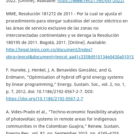
2022. [Online]. Available:
https://www.ren21.net/gsr-2022/
MME, Resolución 181272 de 2011 - Por la cual se ajusta el
procedimiento para otorgar subsidios del sector eléctrico en
las áreas de servicio exclusivo de las zonas no
interconectadas continentales y se deroga la Resolución
180195 de 2011. Bogotá, 2011. [Online]. Available:
http://legal.legis.com.co/document/Index?
obra=legcol&document=legcol_aa41c3358d910134e0430a0101
F. Huneke, J. Henkel, J. A. Benavides González, and G.
Erdmann, “Optimisation of hybrid off-grid energy systems
by linear programming,” Energy. Sustain. Soc., vol. 2, no. 1,
p. 7, 2012, doi: 10.1186/2192-0567-2-7. DOI:
https://doi.org/10.1186/2192-0567-2-7
A. Vides-Prado et al., “Techno-economic feasibility analysis
of photovoltaic systems in remote areas for indigenous
communities in the Colombian Guajira,” Renew. Sustain.
Energy Rev., vol. 82, no. September 2015, pp. 4245–4255,