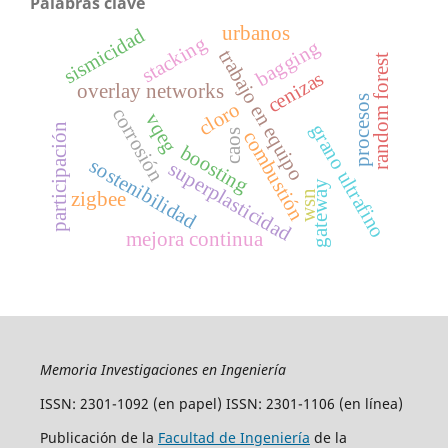
Palabras clave
urbanos
sismicidad
stacking
bagging
trabajo en equipo
random forest
cenizas
overlay networks
procesos
cloro
corrosión
vqeg
grano ultrafino
participación
combustión
caos
boosting
sostenibilidad
superplasticidad
gateway
wsn
zigbee
mejora continua
Memoria Investigaciones en Ingeniería
ISSN: 2301-1092 (en papel) ISSN: 2301-1106 (en línea)
Publicación de la
Facultad de Ingeniería
de la