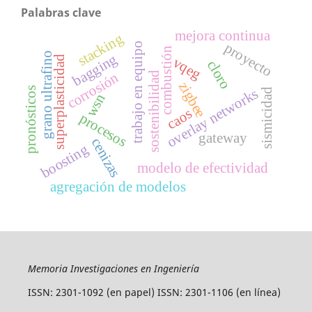
Palabras clave
mejora continua
stacking
proyecto
trabajo en equipo
combustión
grano ultrafino
bagging
vqeg
superplasticidad
cloro
corrosión
sostenibilidad
zigbee
pronósticos
overlay networks
sismicidad
wsn
caos
procesos
gateway
cenizas
boosting
modelo de efectividad
agregación de modelos
Memoria Investigaciones en Ingeniería
ISSN: 2301-1092 (en papel) ISSN: 2301-1106 (en línea)