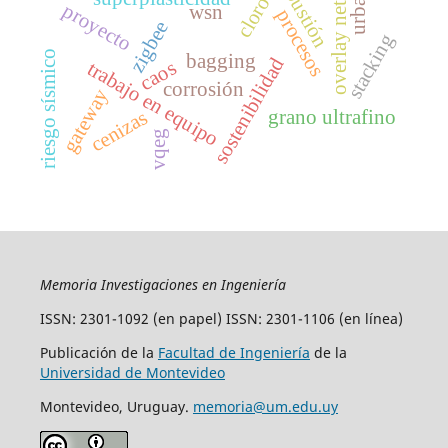
overlay networks
combustión
urbanos
cloro
proyecto
wsn
procesos
zigbee
stacking
riesgo sísmico
bagging
sostenibilidad
caos
trabajo en equipo
corrosión
gateway
grano ultrafino
cenizas
vqeg
Memoria Investigaciones en Ingeniería
ISSN: 2301-1092 (en papel) ISSN: 2301-1106 (en línea)
Publicación de la
Facultad de Ingeniería
de la
Universidad de Montevideo
Montevideo, Uruguay.
memoria@um.edu.uy