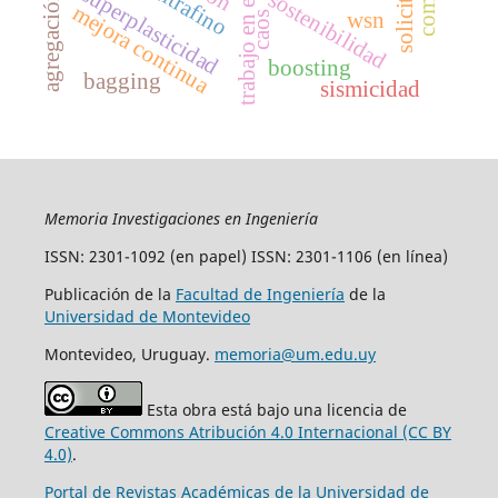
trabajo en equipo
superplasticidad
sostenibilidad
mejora continua
wsn
caos
boosting
bagging
sismicidad
Memoria Investigaciones en Ingeniería
ISSN: 2301-1092 (en papel) ISSN: 2301-1106 (en línea)
Publicación de la
Facultad de Ingeniería
de la
Universidad de Montevideo
Montevideo, Uruguay.
memoria@um.edu.uy
Esta obra está bajo una licencia de
Creative Commons Atribución 4.0 Internacional (CC BY
4.0)
.
Portal de Revistas Académicas de la Universidad de