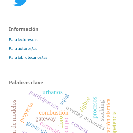
Información
Para lectores/as
Para autores/as
Para bibliotecarios/as
Palabras clave
participación
urbanos
vqeg
zigbee
procesos
solicitación sísmica
agregación de modelos
stacking
proyecto
overlay networks
combustión
competencia
gateway
cloro
grano ultrafino
cenizas
corrosión