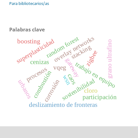
Para bibliotecarios/as
Palabras clave
overlay networks
random forest
superplasticidad
boosting
grano ultrafino
stacking
zigbee
gateway
cenizas
trabajo en equipo
vqeg
procesos
combustión
caos
wsn
sostenibilidad
corrosión
urbanos
cloro
participación
deslizamiento de fronteras