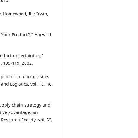
2010.
. Homewood, Ill.: Irwin,
r Your Product?,” Harvard
roduct uncertainties,”
. 105-119, 2002.
ement in a firm: issues
and Logistics, vol. 18, no.
supply chain strategy and
ive advantage: an
 Research Society, vol. 53,