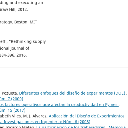
ilding and executing an
raw Hill, 2012.
trategy. Boston: MIT
heffi, “Rethinking supply
ional Journal of
384-396, 2016.
s Pozueta,
Diferentes enfoques del diseño de experimentos (DOE)
,
úm. 7 (2009)
los factores operativos que afectan la productividad en Pymes
,
úm. 15 (2017)
abeth Viles, M. J. Alvarez,
Aplicación del Diseño de Experimientos
 Investigaciones en Ingeniería: Núm. 6 (2008)
les, Ricardo Mateo,
La participación de los trabajadores
,
Memoria