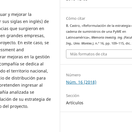
uar y mejorar la
Cómo citar
 sus siglas en inglés) de
B. Castro, «Reformulación de la estrategia 
ncias que surgieron en
cadena de suministros de una PyME en
o en grandes empresas,
Latinoamérica»,
Memoria investig. ing. (Facu
royecto. En este caso, se
Ing., Univ. Montev.)
, n.º 16, pp. 109–115, dic.
sessment and
Más formatos de cita
ar mejoras en la gestión
 compañía se dedica al
 el territorio nacional,
Número
io de distribución para
Núm. 16 (2018)
pretenden ingresar al
añía analizada se
Sección
ación de su estrategia de
Artículos
 del proyecto.