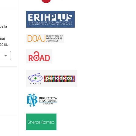
de la
ltad
 2018.