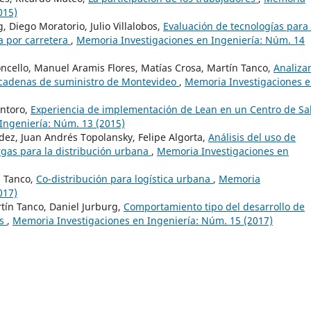
015)
, Diego Moratorio, Julio Villalobos,
Evaluación de tecnologías para 
a por carretera
,
Memoria Investigaciones en Ingeniería: Núm. 14
toncello, Manuel Aramis Flores, Matías Crosa, Martín Tanco,
Analiza
s cadenas de suministro de Montevideo
,
Memoria Investigaciones 
antoro,
Experiencia de implementación de Lean en un Centro de Sa
Ingeniería: Núm. 13 (2015)
dez, Juan Andrés Topolansky, Felipe Algorta,
Análisis del uso de
rgas para la distribución urbana
,
Memoria Investigaciones en
n Tanco,
Co-distribución para logística urbana
,
Memoria
017)
artín Tanco, Daniel Jurburg,
Comportamiento tipo del desarrollo de
as
,
Memoria Investigaciones en Ingeniería: Núm. 15 (2017)