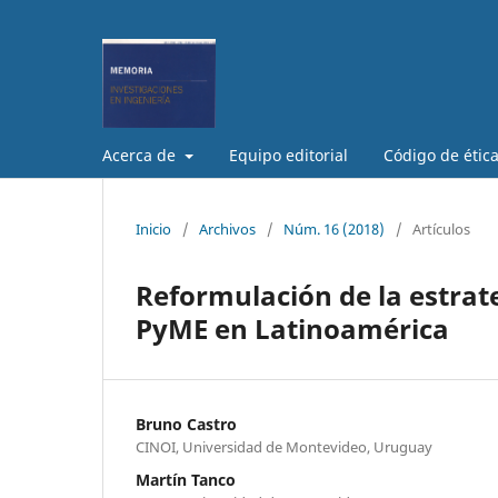
Acerca de
Equipo editorial
Código de étic
Inicio
/
Archivos
/
Núm. 16 (2018)
/
Artículos
Reformulación de la estrat
PyME en Latinoamérica
Bruno Castro
CINOI, Universidad de Montevideo, Uruguay
Martín Tanco