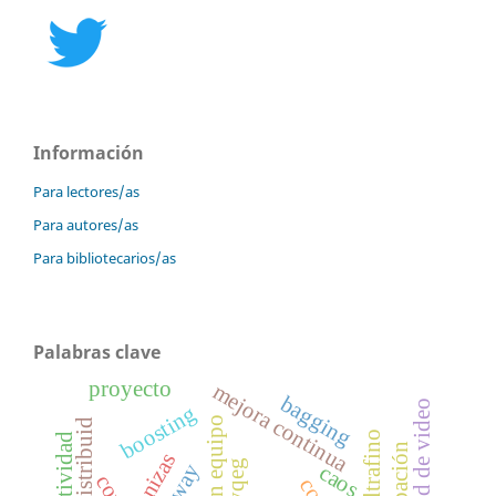
Información
Para lectores/as
Para autores/as
Para bibliotecarios/as
Palabras clave
proyecto
mejora continua
bagging
calidad de video
boosting
cenizas
vqeg
caos