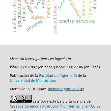
trabajo en equipo
generación distribuid
grano ultrafino
modelo de efectividad
participación
gateway
corrosión
combustión
cloro
wsn
sostenibilidad
urbanos
zigbee
procesos
overlay networks
Memoria Investigaciones en Ingeniería
ISSN: 2301-1092 (en papel) ISSN: 2301-1106 (en línea)
Publicación de la
Facultad de Ingeniería
de la
Universidad de Montevideo
Montevideo, Uruguay.
memoria@um.edu.uy
Esta obra está bajo una licencia de
Creative Commons Atribución 4.0 Internacional (CC BY