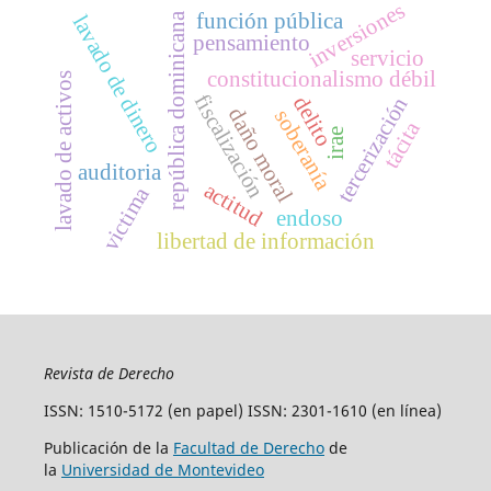
inversiones
función pública
república dominicana
lavado de dinero
pensamiento
servicio
constitucionalismo débil
lavado de activos
fiscalización
delito
tercerización
daño moral
soberanía
tácita
irae
auditoria
actitud
victima
endoso
libertad de información
Revista de Derecho
ISSN: 1510-5172 (en papel) ISSN: 2301-1610 (en línea)
Publicación de la
Facultad de Derecho
de
la
Universidad de Montevideo