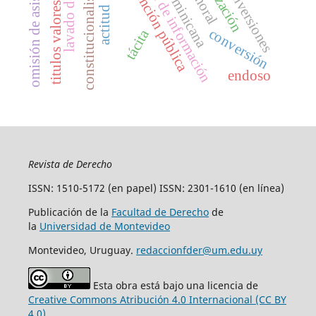
constitucionalismo débil
lavado de dinero
libertad de información
omisión de asistencia
función pública
inversiones
titulos valores
actitud
conversión
tácita
endoso
Revista de Derecho
ISSN: 1510-5172 (en papel) ISSN: 2301-1610 (en línea)
Publicación de la
Facultad de Derecho
de
la
Universidad de Montevideo
Montevideo, Uruguay.
redaccionfder@um.edu.uy
Esta obra está bajo una licencia de
Creative Commons Atribución 4.0 Internacional (CC BY
4.0)
.