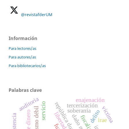
@revistafderUM
Información
Para lectores/as
Para autores/as
Para bibliotecarios/as
Palabras clave
auditoria
enajenación
república dominicana
servicio
tercerización
victima
soberanía
delito
daño moral
fiscalización
irae