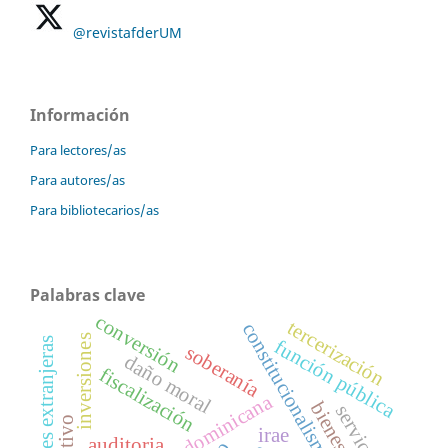
@revistafderUM
Información
Para lectores/as
Para autores/as
Para bibliotecarios/as
Palabras clave
conversión
tercerización
constitucionalismo débil
inversiones
sociedades extranjeras
función pública
soberanía
daño moral
fiscalización
república dominicana
servicio
irae
auditoria