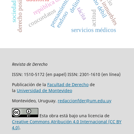
bienes inmuebles
derecho positivo
pensamiento
delito
tácita
concordatos
actitud
endoso
servicios médicos
Revista de Derecho
ISSN: 1510-5172 (en papel) ISSN: 2301-1610 (en línea)
Publicación de la
Facultad de Derecho
de
la
Universidad de Montevideo
Montevideo, Uruguay.
redaccionfder@um.edu.uy
Esta obra está bajo una licencia de
Creative Commons Atribución 4.0 Internacional (CC BY
4.0)
.