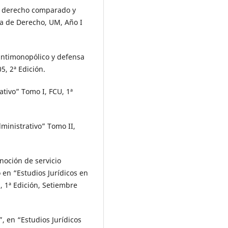
e: derecho comparado y
a de Derecho, UM, Año I
antimonopólico y defensa
5, 2ª Edición.
ativo” Tomo I, FCU, 1ª
dministrativo” Tomo II,
 noción de servicio
 en “Estudios Jurídicos en
 1ª Edición, Setiembre
, en “Estudios Jurídicos