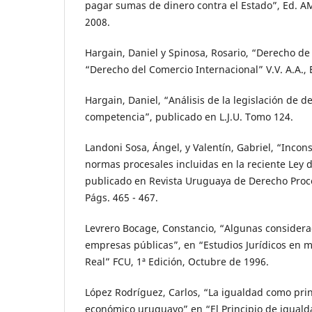
pagar sumas de dinero contra el Estado”, Ed. AM
2008.
Hargain, Daniel y Spinosa, Rosario, “Derecho de
“Derecho del Comercio Internacional” V.V. A.A., 
Hargain, Daniel, “Análisis de la legislación de d
competencia”, publicado en L.J.U. Tomo 124.
Landoni Sosa, Ángel, y Valentín, Gabriel, “Incon
normas procesales incluidas en la reciente Ley 
publicado en Revista Uruguaya de Derecho Proce
Págs. 465 - 467.
Levrero Bocage, Constancio, “Algunas considera
empresas públicas”, en “Estudios Jurídicos en
Real” FCU, 1ª Edición, Octubre de 1996.
López Rodríguez, Carlos, “La igualdad como pri
económico uruguayo” en “El Principio de igualda