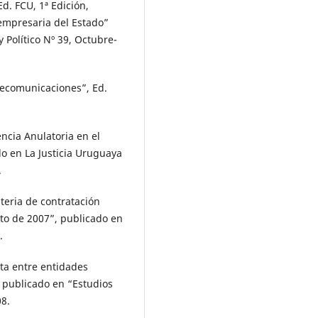
d. FCU, 1ª Edición,
 empresaria del Estado”
 Político Nº 39, Octubre-
elecomunicaciones”, Ed.
ncia Anulatoria en el
o en La Justicia Uruguaya
.
eria de contratación
sto de 2007”, publicado en
.
ta entre entidades
, publicado en “Estudios
08.