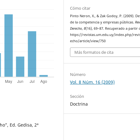
Cómo citar
Pinto Neron, X., & Zak Godoy, P. (2009). D
de la competencia y empresas públicas.
Rev
Derecho
,
8
(16), 69–87. Recuperado a partir 
https://revistas.um.edu.uy/index.php/revi
echo/article/view/750
Más formatos de cita
Número
Vol. 8 Núm. 16 (2009)
Sección
Doctrina
ho”, Ed. Gedisa, 2ª