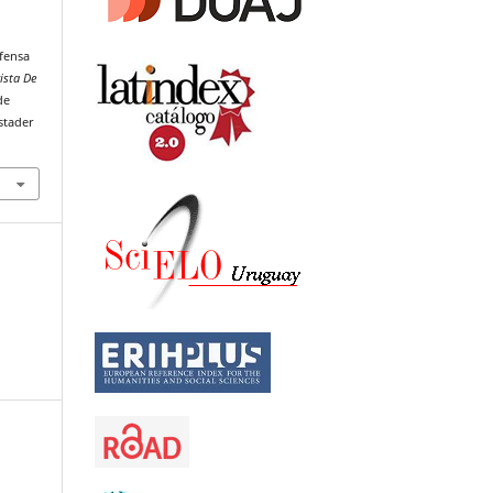
efensa
ista De
de
stader