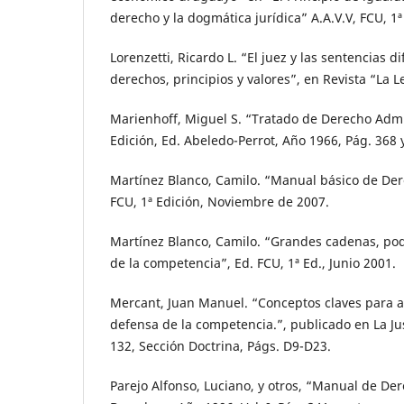
derecho y la dogmática jurídica” A.A.V.V, FCU, 1ª 
Lorenzetti, Ricardo L. “El juez y las sentencias dif
derechos, principios y valores”, en Revista “La L
Marienhoff, Miguel S. “Tratado de Derecho Admin
Edición, Ed. Abeledo-Perrot, Año 1966, Pág. 368 
Martínez Blanco, Camilo. “Manual básico de De
FCU, 1ª Edición, Noviembre de 2007.
Martínez Blanco, Camilo. “Grandes cadenas, po
de la competencia”, Ed. FCU, 1ª Ed., Junio 2001.
Mercant, Juan Manuel. “Conceptos claves para a
defensa de la competencia.”, publicado en La J
132, Sección Doctrina, Págs. D9-D23.
Parejo Alfonso, Luciano, y otros, “Manual de De