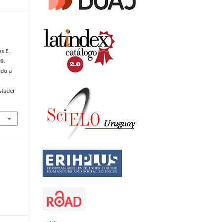
a
s E.
9.
ado a
stader